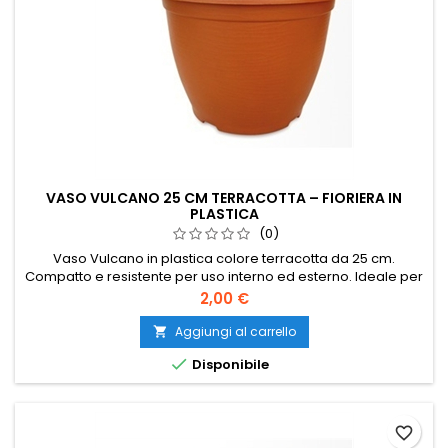
VASO VULCANO 25 CM TERRACOTTA – FIORIERA IN
PLASTICA
(0)
Vaso Vulcano in plastica colore terracotta da 25 cm.
Compatto e resistente per uso interno ed esterno. Ideale per
piante e fiori. Perfetto per balcone e piccoli spazi.
Prezzo
2,00 €
Aggiungi al carrello


Disponibile
favorite_border