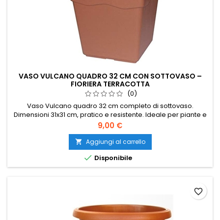
VASO VULCANO QUADRO 32 CM CON SOTTOVASO –
FIORIERA TERRACOTTA
(0)
Vaso Vulcano quadro 32 cm completo di sottovaso.
Dimensioni 31x31 cm, pratico e resistente. Ideale per piante e
fiori da interno ed esterno. Perfetto per balcone, terrazzo e
Prezzo
9,00 €
giardino.
Aggiungi al carrello


Disponibile
favorite_border