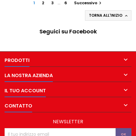
1
2
3
…
6
Successivo

TORNA ALL'INIZIO

Seguici su Facebook

PRODOTTI

LA NOSTRA AZIENDA

IL TUO ACCOUNT

CONTATTO
NEWSLETTER