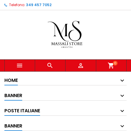
Telefono:
349 457 7052
0



shopping_cart
HOME
BANNER
POSTE ITALIANE
BANNER