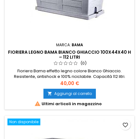
MARCA:
BAMA
FIORIERA LEGNO BAMA BIANCO GHIACCIO 100X44X40 H
– 112 LITRI
(0)
Fioriera Bama effetto legno colore Bianco Ghiaccio.
Resistente, antishock e 100% riciclabile. Capacità 112 litri.
Ideale per giardini, terrazzi e balconi.
Prezzo
40,00 €
Aggiungi al carrello


Ultimi articoli in magazzino
Non disponibile
favorite_border