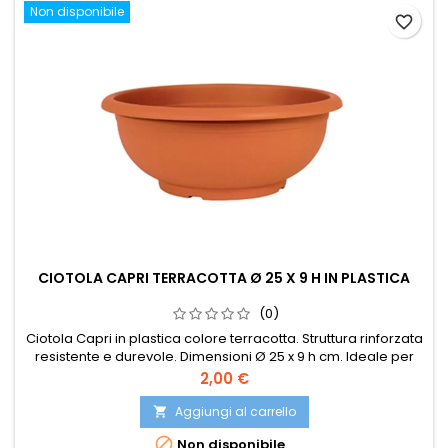
Non disponibile
favorite_border
CIOTOLA CAPRI TERRACOTTA Ø 25 X 9 H IN PLASTICA
(0)
Ciotola Capri in plastica colore terracotta. Struttura rinforzata
resistente e durevole. Dimensioni Ø 25 x 9 h cm. Ideale per
piante, fiori e arredamento esterno.
Prezzo
2,00 €
Aggiungi al carrello


Non disponibile