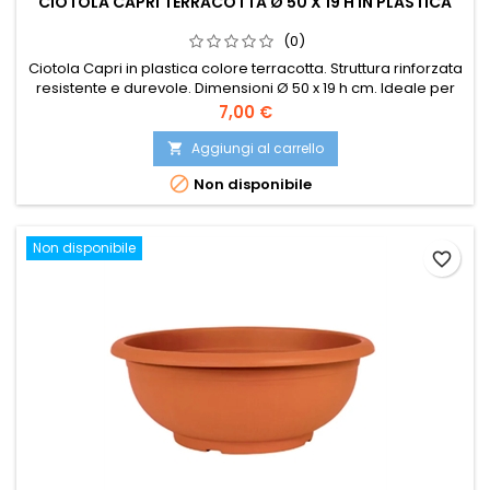
CIOTOLA CAPRI TERRACOTTA Ø 50 X 19 H IN PLASTICA
(0)
Ciotola Capri in plastica colore terracotta. Struttura rinforzata
resistente e durevole. Dimensioni Ø 50 x 19 h cm. Ideale per
piante, fiori e arredamento esterno.
Prezzo
7,00 €
Aggiungi al carrello


Non disponibile
Non disponibile
favorite_border