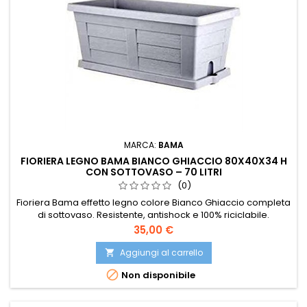
MARCA:
BAMA
FIORIERA LEGNO BAMA BIANCO GHIACCIO 80X40X34 H
CON SOTTOVASO – 70 LITRI
(0)
Fioriera Bama effetto legno colore Bianco Ghiaccio completa
di sottovaso. Resistente, antishock e 100% riciclabile.
Capacità 70 litri. Ideale per giardini, terrazzi e balconi.
Prezzo
35,00 €
Aggiungi al carrello


Non disponibile