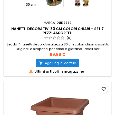
MARCA:
DUE ESSE
NANETTI DECORATIVI 30 CM COLORI CHIARI – SET 7
PEZZI ASSORTITI
(0)
Set da 7 nanetti decorativi altezza 30 cm colori chiari assortiti.
Originali e simpatici per casa e giardino. Ideali per
decorazioni e allestimenti creativi. Perfetti per ambienti
Prezzo
99,99 €
interni ed esterni.
Aggiungi al carrello


Ultimi articoli in magazzino
favorite_border