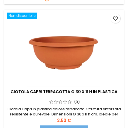
Non disponibile
favorite_border
CIOTOLA CAPRI TERRACOTTA Ø 30 X 11 H IN PLASTICA
(0)
Ciotola Capri in plastica colore terracotta. Struttura rinforzata
resistente e durevole. Dimensioni Ø 30 x 11 h cm. Ideale per
piante, fiori e arredamento esterno.
Prezzo
2,50 €