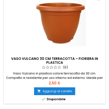
VASO VULCANO 30 CM TERRACOTTA – FIORIERA IN
PLASTICA
(0)
Vaso Vulcano in plastica colore terracotta da 30 cm.
Compatto e resistente per uso interno ed esterno. Ideale per
piante e fiori. Perfetto per balcone e piccoli spazi.
Prezzo
2,50 €
Aggiungi al carrello


Disponibile