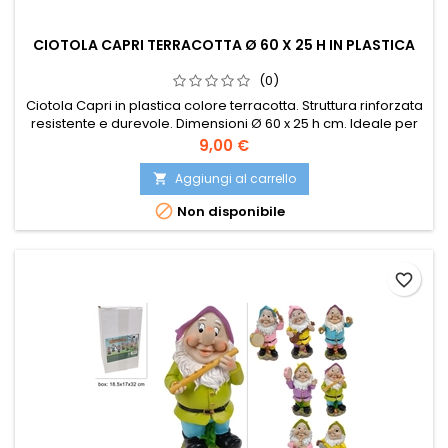
CIOTOLA CAPRI TERRACOTTA Ø 60 X 25 H IN PLASTICA
(0)
Ciotola Capri in plastica colore terracotta. Struttura rinforzata
resistente e durevole. Dimensioni Ø 60 x 25 h cm. Ideale per
piante, fiori e arredamento esterno.
Prezzo
9,00 €
Aggiungi al carrello


Non disponibile
favorite_border