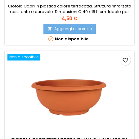
Ciotola Capri in plastica colore terracotta. Struttura rinforzata
resistente e durevole. Dimensioni Ø 40 x 15 h cm. Ideale per
piante, fiori e arredamento esterno.
Prezzo
4,50 €
Aggiungi al carrello


Non disponibile
Non disponibile
favorite_border