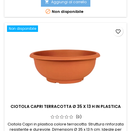
Aggiungi al carrello


Non disponibile
Non disponibile
favorite_border
CIOTOLA CAPRI TERRACOTTA Ø 35 X 13 H IN PLASTICA
(0)
Ciotola Capri in plastica colore terracotta. Struttura rinforzata
resistente e durevole. Dimensioni Ø 35 x 13 h cm. Ideale per