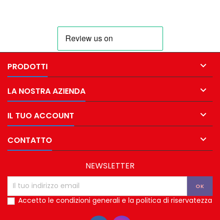

PRODOTTI

LA NOSTRA AZIENDA

IL TUO ACCOUNT

CONTATTO
NEWSLETTER
Accetto le condizioni generali e la politica di riservatezza