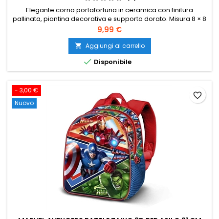
Elegante corno portafortuna in ceramica con finitura
pallinata, piantina decorativa e supporto dorato. Misura 8 × 8
× 22,5 cm ed è disponibile nei colori bianco, tortora, rosso e
Prezzo
9,99 €
oro.
Aggiungi al carrello


Disponibile
- 3,00 €
favorite_border
Nuovo