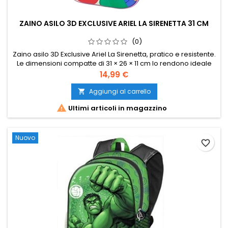
ZAINO ASILO 3D EXCLUSIVE ARIEL LA SIRENETTA 31 CM
(0)
Zaino asilo 3D Exclusive Ariel La Sirenetta, pratico e resistente.
Le dimensioni compatte di 31 × 26 × 11 cm lo rendono ideale
per l’asilo, la scuola e le attività quotidiane.
Prezzo
14,99 €
Aggiungi al carrello


Ultimi articoli in magazzino
Nuovo
favorite_border