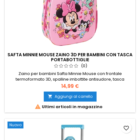
SAFTA MINNIE MOUSE ZAINO 3D PER BAMBINI CON TASCA
PORTABOTTIGLIE
(0)
Zaino per bambini Safta Minnie Mouse con frontale
termoformato 3D, spalline imbottite antisudore, tasca
laterale portabottiglie e tesserino identificativo. Predisposto
Prezzo
14,99 €
per un carrello portazaino Safta compatibile.
Aggiungi al carrello


Ultimi articoli in magazzino
Nuovo
favorite_border