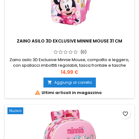
ZAINO ASILO 3D EXCLUSIVE MINNIE MOUSE 31 CM
(0)
Zaino asilo 3D Exclusive Minnie Mouse, compatto e leggero,
con spallacci imbottiti regolabili, tasca frontale e tasche
laterali portaborraccia. Misura 31 × 26 × 11 cm ed è indicato
Prezzo
14,99 €
per bambini da 2 a 7 anni.
Aggiungi al carrello


Ultimi articoli in magazzino
Nuovo
favorite_border