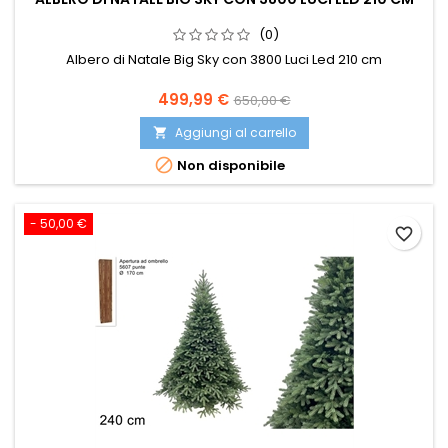
(0)
Albero di Natale Big Sky con 3800 Luci Led 210 cm
Prezzo
Prezzo
499,99 €
650,00 €
base
Aggiungi al carrello


Non disponibile
- 50,00 €
favorite_border