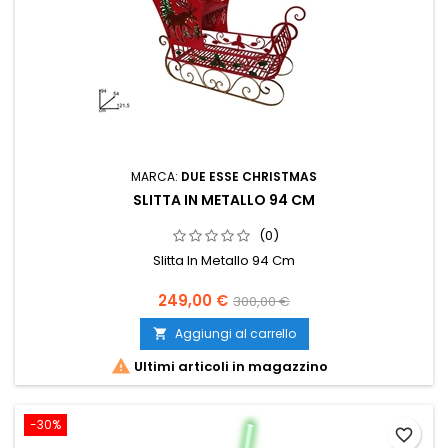
MARCA:
DUE ESSE CHRISTMAS
SLITTA IN METALLO 94 CM
(0)
Slitta In Metallo 94 Cm
Prezzo
Prezzo
249,00 €
300,00 €
base
Aggiungi al carrello


Ultimi articoli in magazzino
-30%
favorite_border