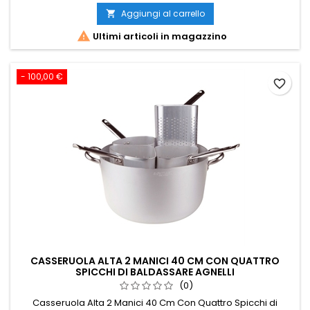
base
Aggiungi al carrello


Ultimi articoli in magazzino
- 100,00 €
favorite_border
CASSERUOLA ALTA 2 MANICI 40 CM CON QUATTRO
SPICCHI DI BALDASSARE AGNELLI
(0)
Casseruola Alta 2 Manici 40 Cm Con Quattro Spicchi di