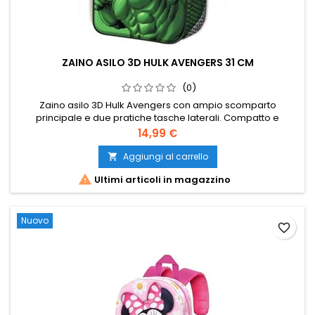
ZAINO ASILO 3D HULK AVENGERS 31 CM
(0)
Zaino asilo 3D Hulk Avengers con ampio scomparto
principale e due pratiche tasche laterali. Compatto e
grintoso, misura circa 31 × 25 cm ed è ideale per l’asilo e il
Prezzo
14,99 €
tempo libero.
Aggiungi al carrello


Ultimi articoli in magazzino
Nuovo
favorite_border