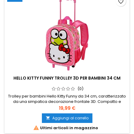
favorite_border
HELLO KITTY FUNNY TROLLEY 3D PER BAMBINI 34 CM
(0)
Trolley per bambini Hello Kitty Funny da 34 cm, caratterizzato
da una simpatica decorazione frontale 3D. Compatto e
colorato, è ideale per brevi viaggi, gite e giornate fuori casa.
Prezzo
19,99 €
Aggiungi al carrello


Ultimi articoli in magazzino