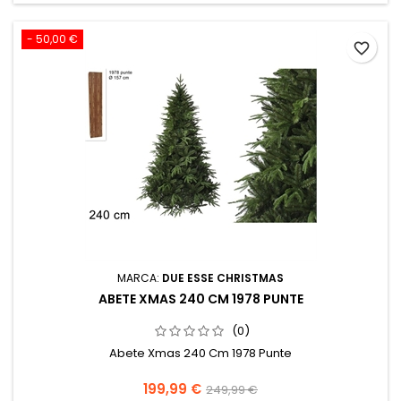
- 50,00 €
favorite_border
MARCA:
DUE ESSE CHRISTMAS
ABETE XMAS 240 CM 1978 PUNTE
(0)
Abete Xmas 240 Cm 1978 Punte
Prezzo
Prezzo
199,99 €
249,99 €