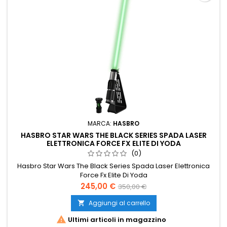
MARCA:
HASBRO
HASBRO STAR WARS THE BLACK SERIES SPADA LASER
ELETTRONICA FORCE FX ELITE DI YODA
(0)
Hasbro Star Wars The Black Series Spada Laser Elettronica
Force Fx Elite Di Yoda
Prezzo
Prezzo
245,00 €
350,00 €
base
Aggiungi al carrello


Ultimi articoli in magazzino