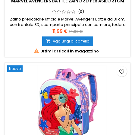
MARVEL AVENGERS BATTLE ZAINO 3D PER ASILO 31 CM
(0)
Zaino prescolare ufficiale Marvel Avengers Battle da 31 cm,
con frontale 3D, scomparto principale con cerniera, fodera
interna e due tasche laterali in rete. Ideale per l’asilo e il
Prezzo
Prezzo
11,99 €
14,99 €
tempo libero.
base
Aggiungi al carrello


Ultimi articoli in magazzino
Nuovo
favorite_border