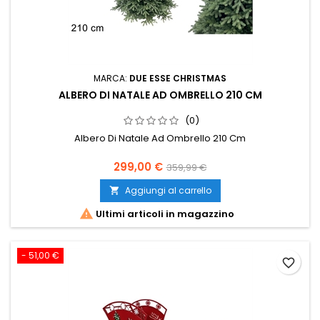
MARCA:
DUE ESSE CHRISTMAS
ALBERO DI NATALE AD OMBRELLO 210 CM
(0)
Albero Di Natale Ad Ombrello 210 Cm
Prezzo
Prezzo
299,00 €
359,99 €
base
Aggiungi al carrello


Ultimi articoli in magazzino
- 51,00 €
favorite_border