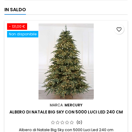
IN SALDO
- 131,00 €
favorite_border
Non disponibile
MARCA:
MERCURY
ALBERO DI NATALE BIG SKY CON 5000 LUCI LED 240 CM
(0)
Albero di Natale Big Sky con 5000 Luci Led 240 cm