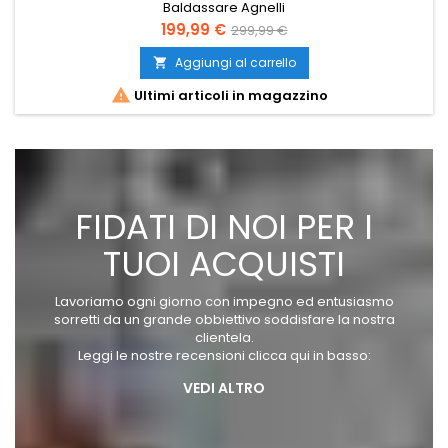
Baldassare Agnelli
Prezzo
Prezzo
199,99 €
299,99 €
base
Aggiungi al carrello


Ultimi articoli in magazzino
FIDATI DI NOI PER I
TUOI ACQUISTI
Lavoriamo ogni giorno con impegno ed entusiasmo
sorretti da un grande obbiettivo soddisfare la nostra
clientela.
Leggi le nostre recensioni clicca qui in basso:
VEDI ALTRO