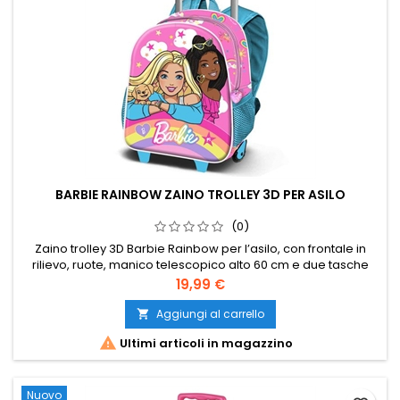
BARBIE RAINBOW ZAINO TROLLEY 3D PER ASILO
(0)
Zaino trolley 3D Barbie Rainbow per l’asilo, con frontale in
rilievo, ruote, manico telescopico alto 60 cm e due tasche
laterali in rete. Il carrello è integrato e non rimovibile.
Prezzo
19,99 €
Aggiungi al carrello


Ultimi articoli in magazzino
Nuovo