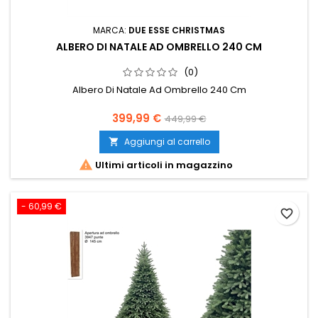
MARCA:
DUE ESSE CHRISTMAS
ALBERO DI NATALE AD OMBRELLO 240 CM
(0)
Albero Di Natale Ad Ombrello 240 Cm
Prezzo
Prezzo
399,99 €
449,99 €
base
Aggiungi al carrello


Ultimi articoli in magazzino
- 60,99 €
favorite_border