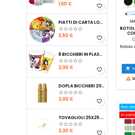
Prezzo
1,50 €
favorite_border
MA
PIATTI DI CARTA LOONEY TUNES 23 CM 8PZ
ROTOL
COL
Prezzo
2,50 €
favorite_border
Rotolo 
8 BICCHIERI IN PLASTICA LONNEY TUNES 200 ML
Prezzo
2,00 €
A

favorite_border

U
DOPLA BICCHIERI 200CC 100PZ ORO
Prezzo
3,00 €
favorite_border
Non dis
In sald
TOVAGLIOLI 25X25 CM CON LETTERA 20 PEZZI
Prezzo
2,30 €
favorite_border