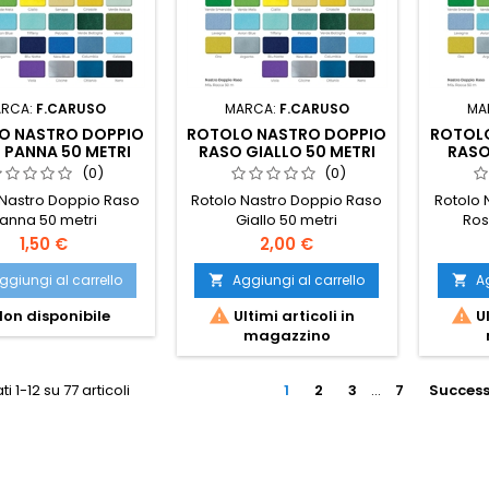
RCA:
F.CARUSO
MARCA:
F.CARUSO
MA
O NASTRO DOPPIO
ROTOLO NASTRO DOPPIO
ROTOL
 PANNA 50 METRI
RASO GIALLO 50 METRI
RASO
(0)
(0)
 Nastro Doppio Raso
Rotolo Nastro Doppio Raso
Rotolo 
anna 50 metri
Giallo 50 metri
Ros
Prezzo
Prezzo
1,50 €
2,00 €
ggiungi al carrello
Aggiungi al carrello
Ag




on disponibile
Ultimi articoli in
Ul
magazzino
ti 1-12 su 77 articoli
1
2
3
…
7
Success