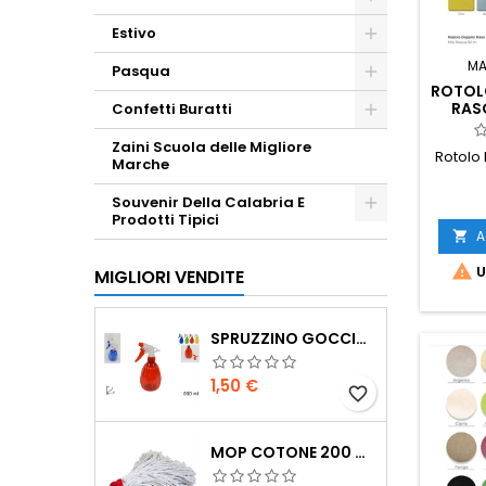
Estivo
MA
Pasqua
ROTOL
RASO
Confetti Buratti
Zaini Scuola delle Migliore
Rotolo
Marche
Souvenir Della Calabria E
Prodotti Tipici
A


U
MIGLIORI VENDITE
SPRUZZINO GOCCIA 55 ML
Prezzo
1,50 €
favorite_border
MOP COTONE 200 GR