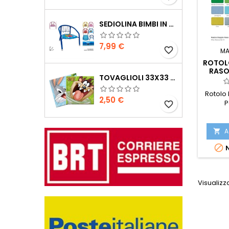
SEDIOLINA BIMBI IN METALLO CON SONORO
Prezzo
7,99 €
favorite_border
MA
ROTOL
RASO
TOVAGLIOLI 33X33 LOONEY TUNES 20PZ
Rotolo
Prezzo
2,50 €
P
favorite_border
A


N
Visualizza