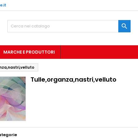
.it

MARCHE E PRODUTTORI
nza,nastri,velluto
Tulle,organza,nastri,velluto
ategorie