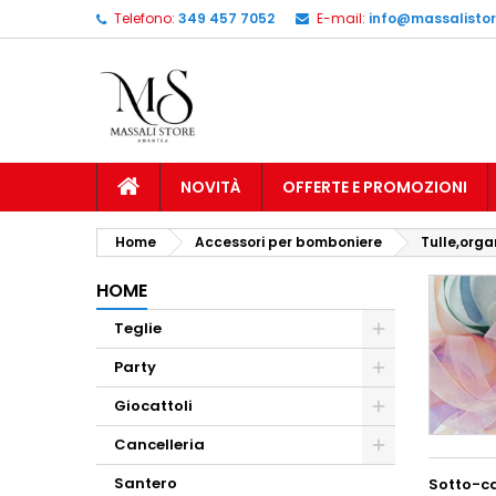
Telefono:
349 457 7052
E-mail:
info@massalistore
NOVITÀ
OFFERTE E PROMOZIONI
Home
Accessori per bomboniere
Tulle,orga
HOME
Teglie
Party
Giocattoli
Cancelleria
Santero
Sotto-c