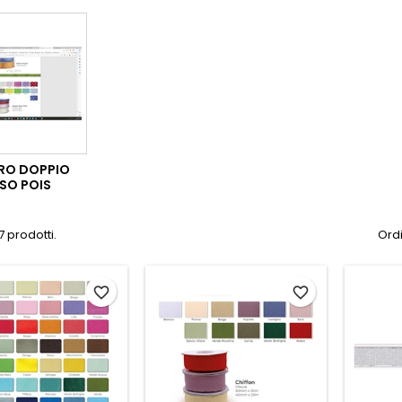
RO DOPPIO
SO POIS
7 prodotti.
Ordi
favorite_border
favorite_border