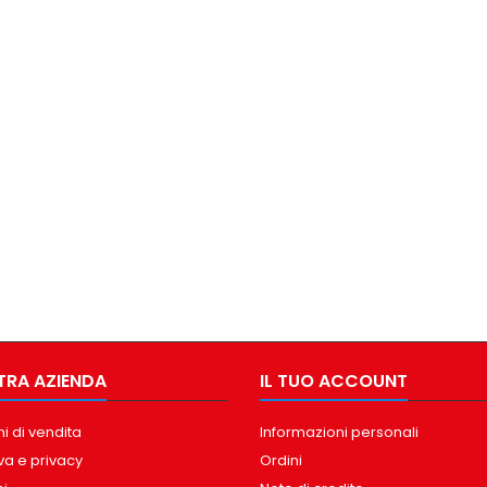
TRA AZIENDA
IL TUO ACCOUNT
i di vendita
Informazioni personali
va e privacy
Ordini