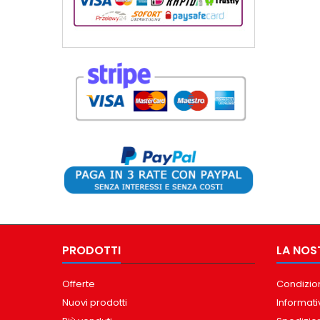
PRODOTTI
LA NOS
Offerte
Condizion
Nuovi prodotti
Informati