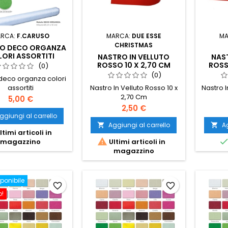
RCA:
F.CARUSO
MARCA:
DUE ESSE
MA
CHRISTMAS
O DECO ORGANZA
ORI ASSORTITI
NASTRO IN VELLUTO
NAST
ROSSO 10 X 2,70 CM
ROSS
(0)
(0)
deco organza colori
assortiti
Nastro In Velluto Rosso 10 x
Nastro I
2,70 Cm
Prezzo
5,00 €
Prezzo
2,50 €
ggiungi al carrello
Aggiungi al carrello
Ag


ltimi articoli in

magazzino
Ultimi articoli in
magazzino
ponibile
favorite_border
favorite_border
o!