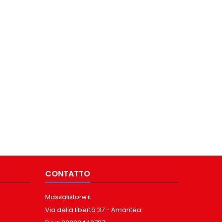
CONTATTO
Massalistore.it
Via della libertà 37 - Amantea