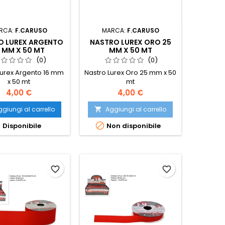
RCA:
F.CARUSO
MARCA:
F.CARUSO
O LUREX ARGENTO
NASTRO LUREX ORO 25
6 MM X 50 MT
MM X 50 MT
(0)
(0)
Lurex Argento 16 mm
Nastro Lurex Oro 25 mm x 50
x 50 mt
mt
Prezzo
Prezzo
4,00 €
4,00 €
giungi al carrello
Aggiungi al carrello



Disponibile
Non disponibile
favorite_border
favorite_border