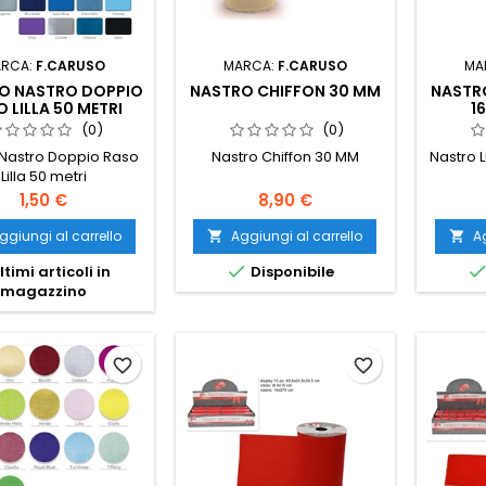
RCA:
F.CARUSO
MARCA:
F.CARUSO
MA
O NASTRO DOPPIO
NASTRO CHIFFON 30 MM
NASTR
 LILLA 50 METRI
1
(0)
(0)
 Nastro Doppio Raso
Nastro Chiffon 30 MM
Nastro 
Lilla 50 metri
Prezzo
Prezzo
1,50 €
8,90 €
ggiungi al carrello
Aggiungi al carrello
Ag



ltimi articoli in
Disponibile
magazzino
favorite_border
favorite_border