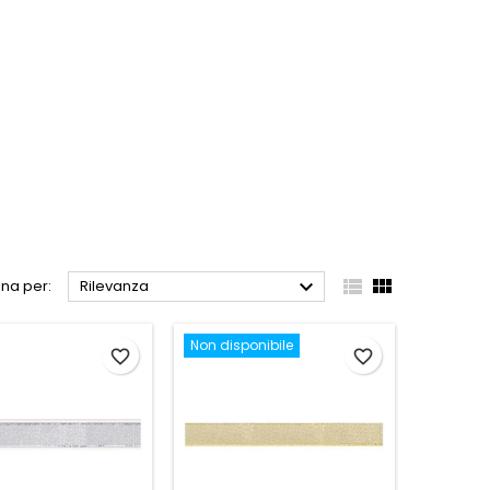



na per:
Rilevanza
Non disponibile
favorite_border
favorite_border