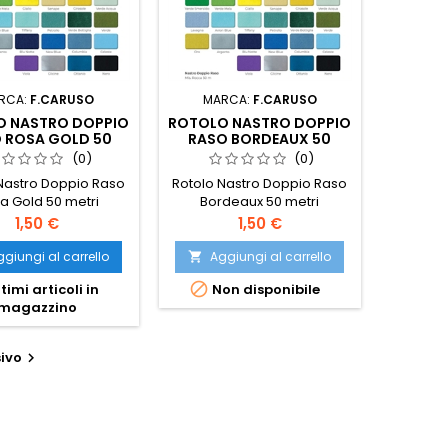
RCA:
F.CARUSO
MARCA:
F.CARUSO
O NASTRO DOPPIO
ROTOLO NASTRO DOPPIO
 ROSA GOLD 50
RASO BORDEAUX 50
METRI
METRI
(0)
(0)
Nastro Doppio Raso
Rotolo Nastro Doppio Raso
a Gold 50 metri
Bordeaux 50 metri
Prezzo
Prezzo
1,50 €
1,50 €
giungi al carrello
Aggiungi al carrello


timi articoli in
Non disponibile
magazzino
ivo
