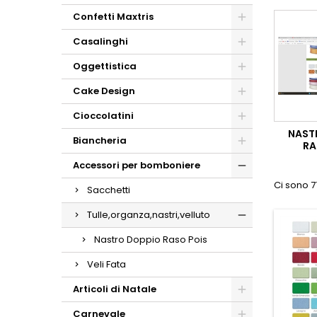
Confetti Maxtris
Casalinghi
Oggettistica
Cake Design
Cioccolatini
NAST
Biancheria
RA
Accessori per bomboniere
Ci sono 7
Sacchetti
Tulle,organza,nastri,velluto
Nastro Doppio Raso Pois
Veli Fata
Articoli di Natale
Carnevale