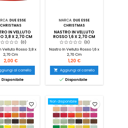
RCA:
DUE ESSE
MARCA:
DUE ESSE
CHRISTMAS
CHRISTMAS
RO IN VELLUTO
NASTRO IN VELLUTO
O 3,8 X 2,70 CM
ROSSO 1,6 X 2,70 CM
(0)
(0)
n Velluto Rosso 3,8 x
Nastro In Velluto Rosso 1,6 x
2,70 Cm
2,70 Cm
Prezzo
Prezzo
2,00 €
1,20 €
giungi al carrello
Aggiungi al carrello



Disponibile
Disponibile
Non disponibile
favorite_border
favorite_border