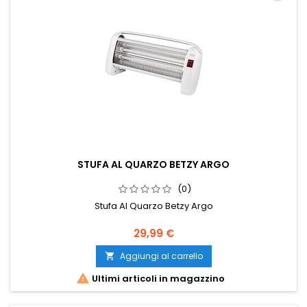
STUFA AL QUARZO BETZY ARGO
(0)
Stufa Al Quarzo Betzy Argo
Prezzo
29,99 €
Aggiungi al carrello


Ultimi articoli in magazzino