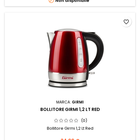

Non disponibile
favorite_border
MARCA:
GIRMI
BOLLITORE GIRMI 1,2 LT RED
(0)
Bollitore Girmi 1,2 Lt Red