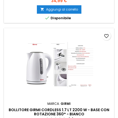
Prezzo
34,99 €
Aggiungi al carrello


Disponibile
favorite_border
MARCA:
GIRMI
BOLLITORE GIRMI CORDLESS 1.7 LT 2200 W - BASE CON
ROTAZIONE 360° - BIANCO