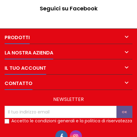
Seguici su Facebook

PRODOTTI

LA NOSTRA AZIENDA

IL TUO ACCOUNT

CONTATTO
NEWSLETTER
Accetto le condizioni generali e la politica di riservatezza