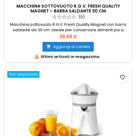
MACCHINA SOTTOVUOTO R.G.V. FRESH QUALITY
MAGNET – BARRA SALDANTE 30 CM
(0)
Macchina sottovuoto R.G.V. Fresh Quality Magnet con barra
saldante da 30 cm. Ideale per conservare alimenti più a
lungo. Funzione sigillatura e sottovuoto. Compatta, pratica e
Prezzo
39,99 €
facile da utilizzare.
Aggiungi al carrello


Ultimi articoli in magazzino
Non disponibile
favorite_border