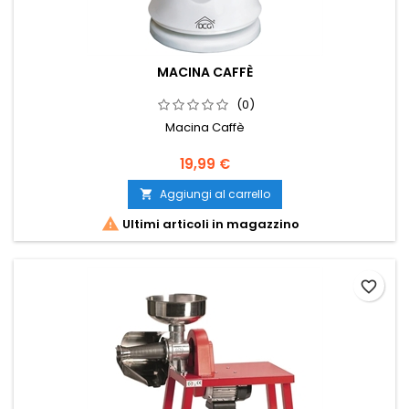
MACINA CAFFÈ
(0)
Macina Caffè
Prezzo
19,99 €
Aggiungi al carrello


Ultimi articoli in magazzino
favorite_border