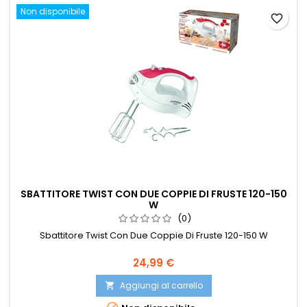
Non disponibile
favorite_border
SBATTITORE TWIST CON DUE COPPIE DI FRUSTE 120-150
W
(0)
Sbattitore Twist Con Due Coppie Di Fruste 120-150 W
Prezzo
24,99 €
Aggiungi al carrello
