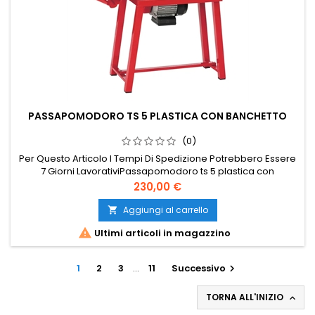
PASSAPOMODORO TS 5 PLASTICA CON BANCHETTO
(0)
Per Questo Articolo I Tempi Di Spedizione Potrebbero Essere
7 Giorni LavorativiPassapomodoro ts 5 plastica con
banchetto
Prezzo
230,00 €
Aggiungi al carrello


Ultimi articoli in magazzino
1
2
3
…
11
Successivo

TORNA ALL'INIZIO
