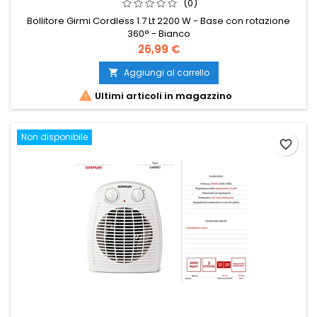
(0)
Bollitore Girmi Cordless 1.7 Lt 2200 W - Base con rotazione
360° - Bianco
Prezzo
26,99 €
Aggiungi al carrello


Ultimi articoli in magazzino
Non disponibile
favorite_border