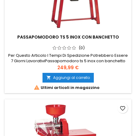
PASSAPOMODORO TS 5 INOX CON BANCHETTO
(0)
Per Questo Articolo I Tempi Di Spedizione Potrebbero Essere
7 Giorni LavorativiPassapomodoro ts 5 inox con banchetto
Prezzo
249,99 €
Aggiungi al carrello


Ultimi articoli in magazzino
favorite_border