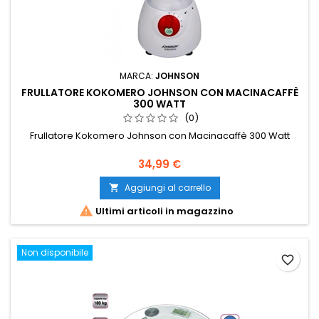
MARCA:
JOHNSON
FRULLATORE KOKOMERO JOHNSON CON MACINACAFFÈ
300 WATT
(0)
Frullatore Kokomero Johnson con Macinacaffè 300 Watt
Prezzo
34,99 €
Aggiungi al carrello


Ultimi articoli in magazzino
Non disponibile
favorite_border