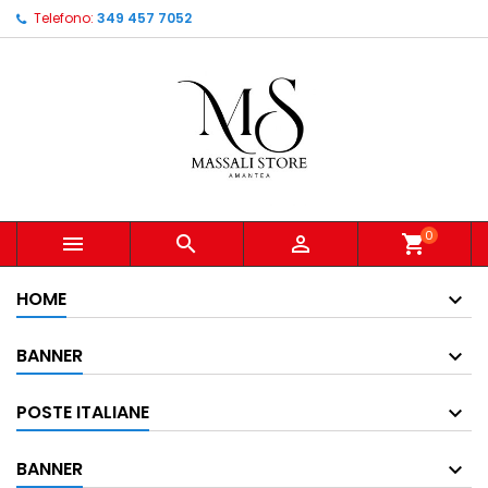
Telefono:
349 457 7052
0



shopping_cart
HOME
BANNER
POSTE ITALIANE
BANNER