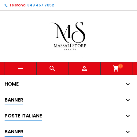
Telefono:
349 457 7052
0



shopping_cart
HOME
BANNER
POSTE ITALIANE
BANNER