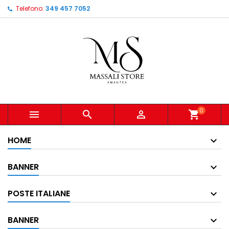
Telefono:
349 457 7052
0



shopping_cart
HOME
BANNER
POSTE ITALIANE
BANNER