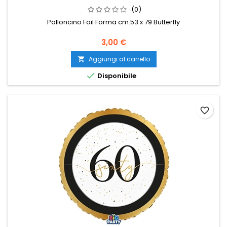
(0)
Palloncino Foil Forma cm.53 x 79 Butterfly
Prezzo
3,00 €
Aggiungi al carrello


Disponibile
favorite_border