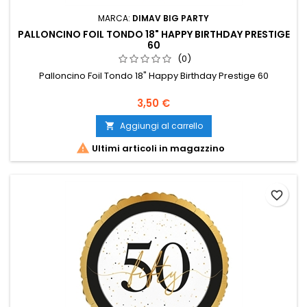
MARCA:
DIMAV BIG PARTY
PALLONCINO FOIL TONDO 18" HAPPY BIRTHDAY PRESTIGE
60
(0)
Palloncino Foil Tondo 18" Happy Birthday Prestige 60
Prezzo
3,50 €
Aggiungi al carrello


Ultimi articoli in magazzino
favorite_border