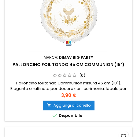
MARCA:
DIMAV BIG PARTY
PALLONCINO FOIL TONDO 45 CM COMMUNION (18")
(0)
Palloncino foil tondo Communion misura 45 cm (18").
Elegante e raffinato per decorazioni cerimonia. Ideale per
Comunione e allestimenti coordinati. Perfetto per fotografie
Prezzo
3,90 €
e party speciali.
Aggiungi al carrello


Disponibile
favorite_border