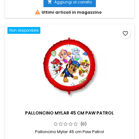
Aggiungi al carrello


Ultimi articoli in magazzino
Non disponibile
favorite_border
PALLONCINO MYLAR 45 CM PAW PATROL
(0)
Palloncino Mylar 45 cm Paw Patrol