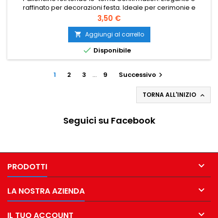
raffinato per decorazioni festa. Ideale per cerimonie e
allestimenti coordinati. Perfetto per fotografie e party
Prezzo
3,50 €
speciali.
Aggiungi al carrello


Disponibile
1
2
3
…
9
Successivo

TORNA ALL'INIZIO

Seguici su Facebook

PRODOTTI

LA NOSTRA AZIENDA

IL TUO ACCOUNT