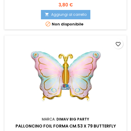
Prezzo
3,80 €
Aggiungi al carrello


Non disponibile
favorite_border
MARCA:
DIMAV BIG PARTY
PALLONCINO FOIL FORMA CM.53 X 79 BUTTERFLY