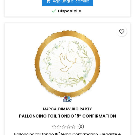
Aggiungi al carrello


Disponibile
favorite_border
MARCA:
DIMAV BIG PARTY
PALLONCINO FOIL TONDO 18″ CONFIRMATION
(0)
Palloncino foil tondo 18" tema Confirmation. Elegante e