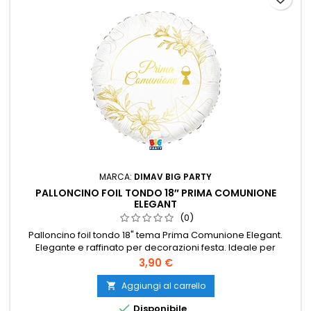
MARCA:
DIMAV BIG PARTY
PALLONCINO FOIL TONDO 18″ PRIMA COMUNIONE
ELEGANT
(0)
Palloncino foil tondo 18" tema Prima Comunione Elegant.
Elegante e raffinato per decorazioni festa. Ideale per
cerimonie e allestimenti coordinati. Perfetto per fotografie e
Prezzo
3,90 €
party speciali.
Aggiungi al carrello


Disponibile