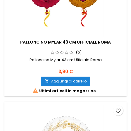
PALLONCINO MYLAR 43 CM UFFICIALE ROMA
(0)
Palloncino Mylar 43 cm Ufficiale Roma
Prezzo
3,90 €
Aggiungi al carrello


Ultimi articoli in magazzino
favorite_border