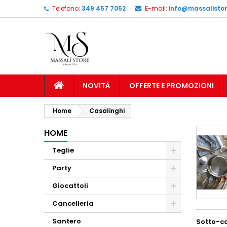
Telefono:
349 457 7052
E-mail:
info@massalistore
NOVITÀ
OFFERTE E PROMOZIONI
Home
Casalinghi
HOME
Teglie
Party
Giocattoli
Cancelleria
Santero
Sotto-c