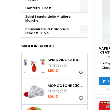
Confetti Buratti
Zaini Scuola delle Migliore
Marche
Souvenir Della Calabria E
Prodotti Tipici
MIGLIORI VENDITE
VAPE 
CLAS
SPRUZZINO GOCCIA 55 ML
La Va
Class
Prezzo
1,50 €
sol
favorite_border
r
elettr
A

proteg
MOP COTONE 200 GR
zanza
formula
Prezzo
1,50 €
favorite_border
protez
30 o 4
modalit