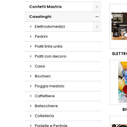
Confetti Maxtris
Casalinghi
Elettrodomestici
Pedrini
Piatti tinta unita
ELETT
Piatti con decoro
Casa
Bicchieri
Poggia mestolo
Caffettiere
Bistecchiere
BI
Coltelleria
Padelle e Pentole