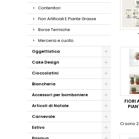
Contenitori
Fiori Artificiali E Piante Grasse
Borse Termiche
Merceria e cucito
Oggettistica
Cake Design
Cioccolatini
Biancheria
Accessori per bomboniere
FIORI 
Articoli di Natale
PIAN
Carnevale
Ci sono 2
Estivo
Pasqua