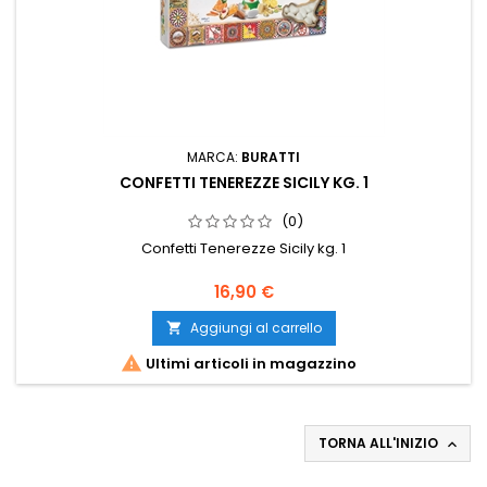
MARCA:
BURATTI
CONFETTI TENEREZZE SICILY KG. 1
(0)
Confetti Tenerezze Sicily kg. 1
Prezzo
16,90 €
Aggiungi al carrello


Ultimi articoli in magazzino
TORNA ALL'INIZIO
