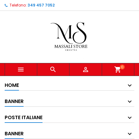
Telefono:
349 457 7052
0



shopping_cart
HOME
BANNER
POSTE ITALIANE
BANNER