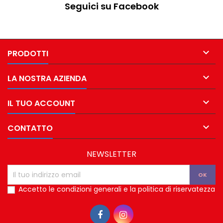
Seguici su Facebook

PRODOTTI

LA NOSTRA AZIENDA

IL TUO ACCOUNT

CONTATTO
NEWSLETTER
Accetto le condizioni generali e la politica di riservatezza