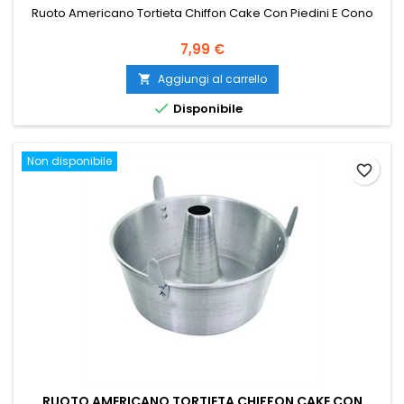
Ruoto Americano Tortieta Chiffon Cake Con Piedini E Cono
Prezzo
7,99 €
Aggiungi al carrello


Disponibile
Non disponibile
favorite_border
RUOTO AMERICANO TORTIETA CHIFFON CAKE CON