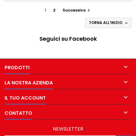
1
2
Successivo

TORNA ALL'INIZIO

Seguici su Facebook

PRODOTTI

LA NOSTRA AZIENDA

IL TUO ACCOUNT

CONTATTO
NEWSLETTER