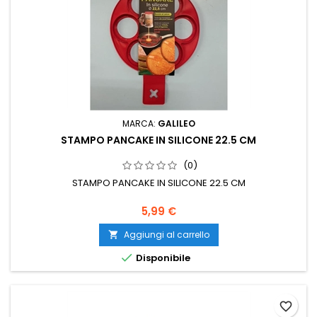
MARCA:
GALILEO
STAMPO PANCAKE IN SILICONE 22.5 CM
(0)
STAMPO PANCAKE IN SILICONE 22.5 CM
Prezzo
5,99 €
Aggiungi al carrello


Disponibile
favorite_border