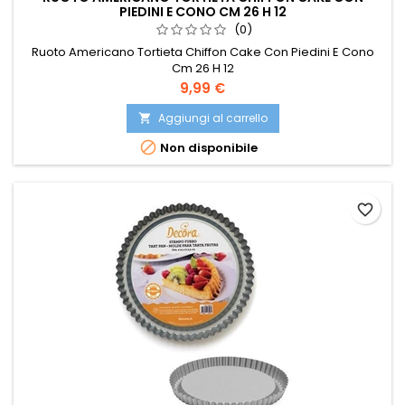
PIEDINI E CONO CM 26 H 12
(0)
Ruoto Americano Tortieta Chiffon Cake Con Piedini E Cono
Cm 26 H 12
Prezzo
9,99 €
Aggiungi al carrello


Non disponibile
favorite_border