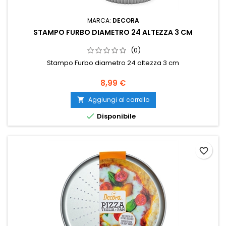
MARCA:
DECORA
STAMPO FURBO DIAMETRO 24 ALTEZZA 3 CM
(0)
Stampo Furbo diametro 24 altezza 3 cm
Prezzo
8,99 €
Aggiungi al carrello


Disponibile
favorite_border