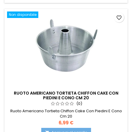
Non disponibile
favorite_border
RUOTO AMERICANO TORTIETA CHIFFON CAKE CON
PIEDINI E CONO CM 20
(0)
Ruoto Americano Tortieta Chiffon Cake Con Piedini E Cono
Cm 20
Prezzo
6,99 €