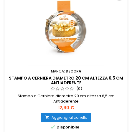
MARCA:
DECORA
STAMPO A CERNIERA DIAMETRO 20 CM ALTEZZA 6,5 CM
ANTIADERENTE
(0)
Stampo a Cerniera diametro 20 cm altezza 6,5 cm
Antiaderente
Prezzo
12,90 €
Aggiungi al carrello


Disponibile