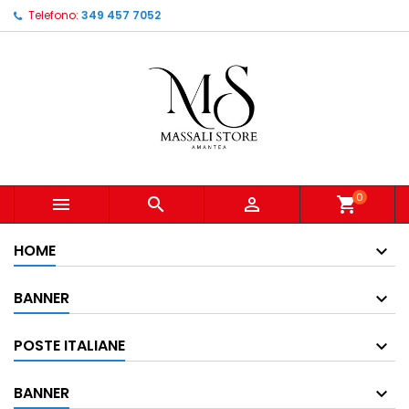
Telefono:
349 457 7052
0



shopping_cart
HOME
BANNER
POSTE ITALIANE
BANNER