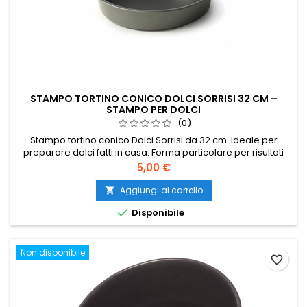
STAMPO TORTINO CONICO DOLCI SORRISI 32 CM –
STAMPO PER DOLCI
(0)
Stampo tortino conico Dolci Sorrisi da 32 cm. Ideale per
preparare dolci fatti in casa. Forma particolare per risultati
scenografici. Perfetto per cucina e pasticceria domestica.
Prezzo
5,00 €
Aggiungi al carrello


Disponibile
Non disponibile
favorite_border