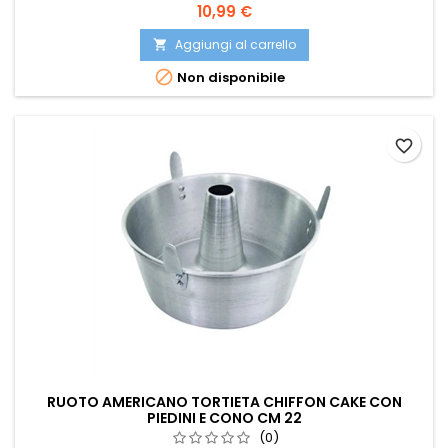
Prezzo
10,99 €
Aggiungi al carrello


Non disponibile
favorite_border
RUOTO AMERICANO TORTIETA CHIFFON CAKE CON
PIEDINI E CONO CM 22
(0)