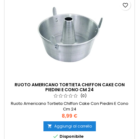
favorite_border
RUOTO AMERICANO TORTIETA CHIFFON CAKE CON
PIEDINI E CONO CM 24
(0)
Ruoto Americano Tortieta Chiffon Cake Con Piedini E Cono
Cm 24
Prezzo
8,99 €
Aggiungi al carrello


Disponibile