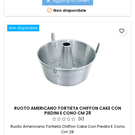
Aggiungi al carrello


Non disponibile
Non disponibile
favorite_border
RUOTO AMERICANO TORTIETA CHIFFON CAKE CON
PIEDINI E CONO CM 28
(0)
Ruoto Americano Tortieta Chiffon Cake Con Piedini E Cono
Cm 28