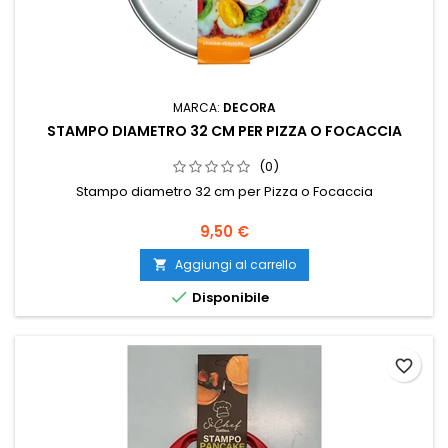
MARCA:
DECORA
STAMPO DIAMETRO 32 CM PER PIZZA O FOCACCIA
(0)
Stampo diametro 32 cm per Pizza o Focaccia
Prezzo
9,50 €
Aggiungi al carrello


Disponibile
favorite_border