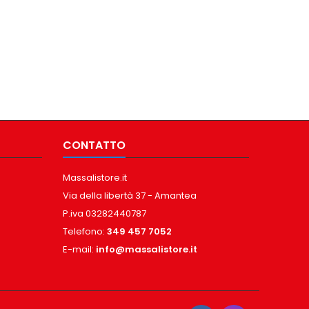
CONTATTO
Massalistore.it
Via della libertà 37 - Amantea
P.iva 03282440787
Telefono:
349 457 7052
E-mail:
info@massalistore.it