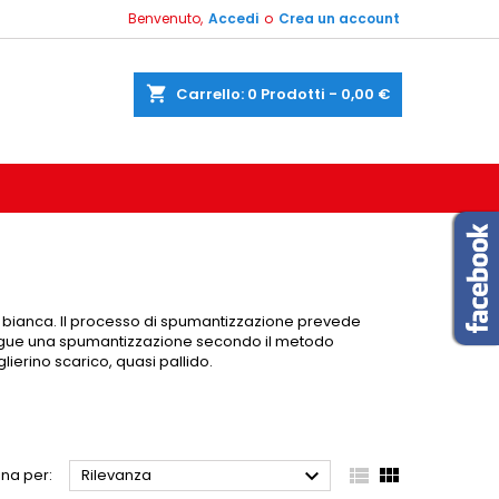
Benvenuto,
Accedi
o
Crea un account
shopping_cart
Carrello:
0
Prodotti - 0,00 €
ca bianca. Il processo di spumantizzazione prevede
i segue una spumantizzazione secondo il metodo
lierino scarico, quasi pallido.



na per:
Rilevanza