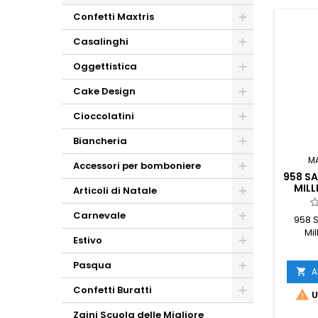
Confetti Maxtris
Casalinghi
Oggettistica
Cake Design
Cioccolatini
Biancheria
M
Accessori per bomboniere
958 S
MILL
Articoli di Natale
Carnevale
958 
Mi
Estivo
Pasqua
A

Confetti Buratti

U
Zaini Scuola delle Migliore