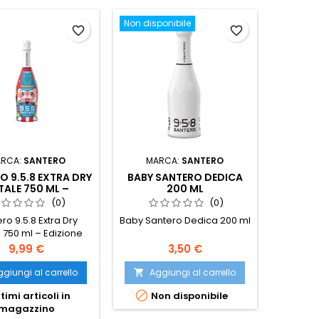
Non disponibile
favorite_border
favorite_border
RCA:
SANTERO
MARCA:
SANTERO
O 9.5.8 EXTRA DRY
BABY SANTERO DEDICA
TALE 750 ML –
200 ML
ZIONE LIMITATA
(0)
(0)
ro 9.5.8 Extra Dry
Baby Santero Dedica 200 ml
 750 ml – Edizione
Limitata
Prezzo
Prezzo
9,99 €
3,50 €
giungi al carrello
Aggiungi al carrello


timi articoli in
Non disponibile
magazzino