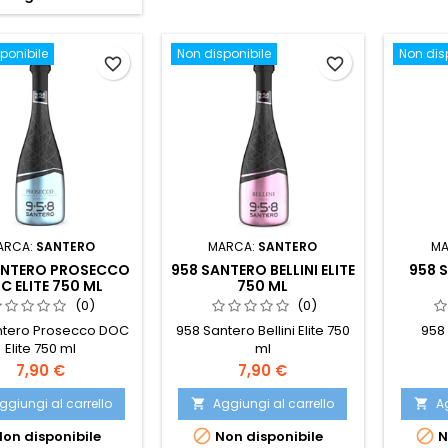
ponibile
Non disponibile
Non dis
favorite_border
favorite_border
ARCA:
SANTERO
MARCA:
SANTERO
MA
ANTERO PROSECCO
958 SANTERO BELLINI ELITE
958 
C ELITE 750 ML
750 ML
(0)
(0)
ntero Prosecco DOC
958 Santero Bellini Elite 750
958
Elite 750 ml
ml
Prezzo
Prezzo
7,90 €
7,90 €
ggiungi al carrello
Aggiungi al carrello
Ag




on disponibile
Non disponibile
N