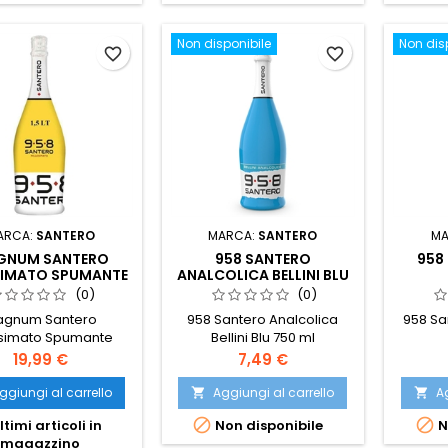
Non disponibile
Non dis
favorite_border
favorite_border
ARCA:
SANTERO
MARCA:
SANTERO
MA
GNUM SANTERO
958 SANTERO
958
SIMATO SPUMANTE
ANALCOLICA BELLINI BLU
CO EXTRA DRY 1,5
750 ML
(0)
(0)
LITRI
gnum Santero
958 Santero Analcolica
958 Sa
esimato Spumante
Bellini Blu 750 ml
o Extra Dry 1,5 litri
Prezzo
Prezzo
19,99 €
7,49 €
ggiungi al carrello
Aggiungi al carrello
Ag




ltimi articoli in
Non disponibile
N
magazzino