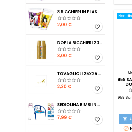
8 BICCHIERI IN PLASTICA LONNEY TUNES 200 ML
Non dis
Prezzo
2,00 €
favorite_border
DOPLA BICCHIERI 200CC 100PZ ORO
Prezzo
3,00 €
favorite_border
M
TOVAGLIOLI 25X25 CM CON LETTERA 20 PEZZI
958 S
DO
Prezzo
2,30 €
favorite_border
958 Sa
SEDIOLINA BIMBI IN METALLO CON SONORO
Prezzo
7,99 €
A

favorite_border

N