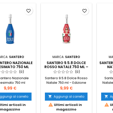
favorite_border
favorite_border
ARCA:
SANTERO
MARCA:
SANTERO
MA
ANTERO NAZIONALE
SANTERO 9.5.8 DOLCE
SANTER
ESIMATO 750 ML
ROSSO NATALE 750 ML –
NA
EDIZIONE LIMITATA
EDI
(0)
(0)
Santero Nazionale
Santero 9.5.8 Dolce Rosso
Sante
llesimato 750 ml
Natale 750 ml – Edizione
Natale
Limitata
Prezzo
Prezzo
9,99 €
9,99 €
ggiungi al carrello
Aggiungi al carrello
Ag




ltimi articoli in
Ultimi articoli in
Ul
magazzino
magazzino