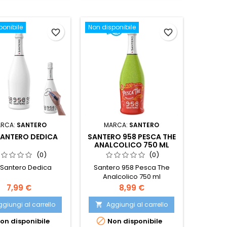
ponibile
Non disponibile
favorite_border
favorite_border
RCA:
SANTERO
MARCA:
SANTERO
SANTERO DEDICA
SANTERO 958 PESCA THE
ANALCOLICO 750 ML
(0)
(0)
 Santero Dedica
Santero 958 Pesca The
Analcolico 750 ml
Prezzo
Prezzo
7,99 €
8,99 €
giungi al carrello
Aggiungi al carrello


on disponibile
Non disponibile