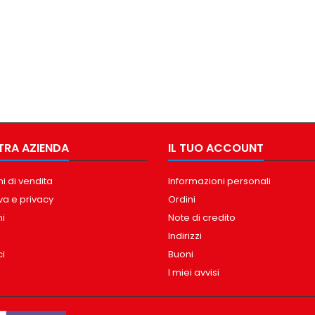
TRA AZIENDA
IL TUO ACCOUNT
i di vendita
Informazioni personali
va e privacy
Ordini
ni
Note di credito
Indirizzi
ci
Buoni
I miei avvisi