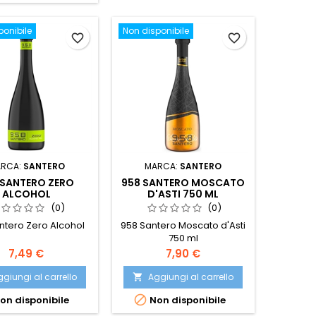
ponibile
Non disponibile
favorite_border
favorite_border
RCA:
SANTERO
MARCA:
SANTERO
 SANTERO ZERO
958 SANTERO MOSCATO
ALCOHOL
D'ASTI 750 ML
(0)
(0)
ntero Zero Alcohol
958 Santero Moscato d'Asti
750 ml
Prezzo
Prezzo
7,49 €
7,90 €
giungi al carrello
Aggiungi al carrello


on disponibile
Non disponibile