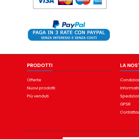
PRODOTTI
LA NOS
Offerte
Condizion
Nuovi prodotti
Informati
Più venduti
Spedizio
GPSR
Contatta