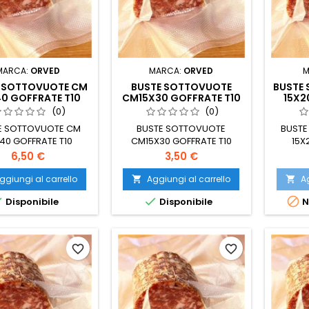
MARCA:
ORVED
MARCA:
ORVED
M
 SOTTOVUOTE CM
BUSTE SOTTOVUOTE
BUSTE
0 GOFFRATE T10
CM15X30 GOFFRATE T10
15X2
(CONF.50PZ)
(CONF.50PZ)
(
(0)
(0)
E SOTTOVUOTE CM
BUSTE SOTTOVUOTE
BUST
40 GOFFRATE T10
CM15X30 GOFFRATE T10
15X
(CONF.50PZ)
(CONF.50PZ)
Prezzo
Prezzo
6,50 €
3,50 €
ggiungi al carrello
Aggiungi al carrello
Ag





Disponibile
Disponibile
N
favorite_border
favorite_border