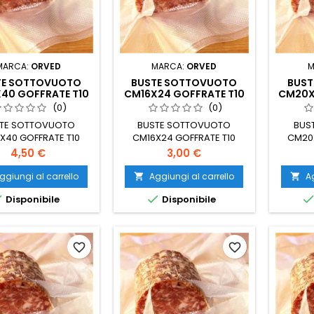
MARCA:
ORVED
MARCA:
ORVED
M
TE SOTTOVUOTO
BUSTE SOTTOVUOTO
BUST
40 GOFFRATE T10
CM16X24 GOFFRATE T10
CM20X
(CONF.50PZ)
(CONF.50PZ)
(
(0)
(0)
TE SOTTOVUOTO
BUSTE SOTTOVUOTO
BUS
X40 GOFFRATE T10
CM16X24 GOFFRATE T10
CM20X
(CONF.50PZ)
(CONF.50PZ)
Prezzo
Prezzo
4,50 €
3,00 €
ggiungi al carrello
Aggiungi al carrello
Ag




Disponibile
Disponibile
favorite_border
favorite_border