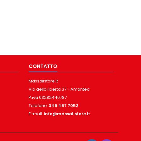
CONTATTO
Massalistore.it
Via della libertà 37 - Amantea
P.iva 03282440787
Telefono:
349 457 7052
E-mail:
info@massalistore.it