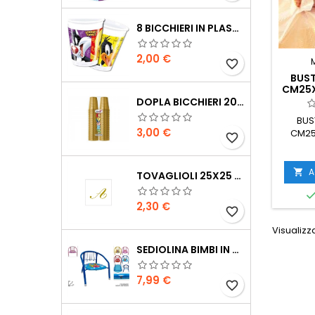
8 BICCHIERI IN PLASTICA LONNEY TUNES 200 ML
Prezzo
2,00 €
favorite_border
BUS
CM25X
DOPLA BICCHIERI 200CC 100PZ ORO
BUS
Prezzo
3,00 €
CM25
favorite_border
A

TOVAGLIOLI 25X25 CM CON LETTERA 20 PEZZI
Prezzo
2,30 €
favorite_border
Visualizza
SEDIOLINA BIMBI IN METALLO CON SONORO
Prezzo
7,99 €
favorite_border