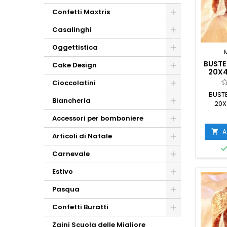
Confetti Maxtris
Casalinghi
Oggettistica
BUSTE
Cake Design
20X4
Cioccolatini
BUST
Biancheria
20X
Accessori per bomboniere
A

Articoli di Natale
Carnevale
Estivo
Pasqua
Confetti Buratti
Zaini Scuola delle Migliore