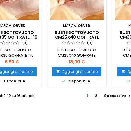
MARCA:
ORVED
MARCA:
ORVED
M
TE SOTTOVUOTO
BUSTE SOTTOVUOTO
BUST
35 GOFFRATE T10
CM25X40 GOFFRATE
CM30
(CONF.50PZ)
(CONF.100PZ)
(
(0)
(0)
TE SOTTOVUOTO
BUSTE SOTTOVUOTO
BUS
X35 GOFFRATE T10
CM25X40 GOFFRATE
CM3
(CONF.50PZ)
(CONF.100PZ)
Prezzo
Prezzo
6,50 €
18,00 €
ggiungi al carrello
Aggiungi al carrello
Ag




Disponibile
Disponibile
ti 1-12 su 16 articoli
1
2
Successivo