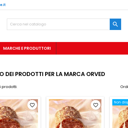
.it

MARCHE E PRODUTTORI
O DEI PRODOTTI PER LA MARCA ORVED
 prodotti.
Ordi
Non dis
favorite_border
favorite_border