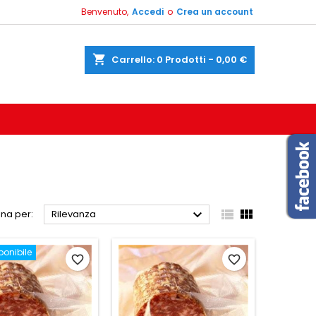
Benvenuto,
Accedi
o
Crea un account
shopping_cart
Carrello:
0
Prodotti - 0,00 €



na per:
Rilevanza
ponibile
favorite_border
favorite_border