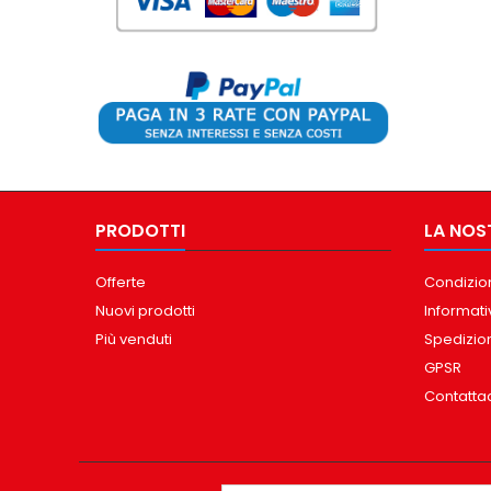
PRODOTTI
LA NOS
Offerte
Condizion
Nuovi prodotti
Informati
Più venduti
Spedizio
GPSR
Contatta