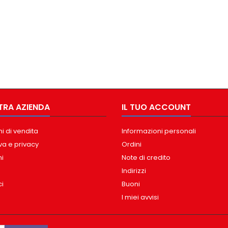
TRA AZIENDA
IL TUO ACCOUNT
i di vendita
Informazioni personali
va e privacy
Ordini
ni
Note di credito
Indirizzi
ci
Buoni
I miei avvisi