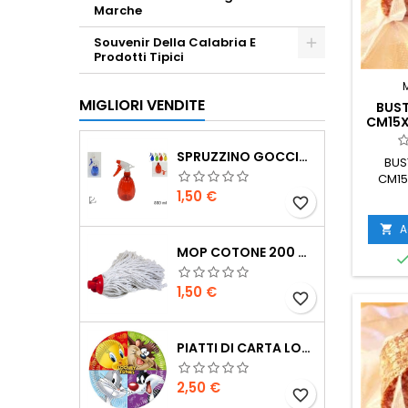
Marche
Souvenir Della Calabria E
Prodotti Tipici
MIGLIORI VENDITE
BUS
CM15X
SPRUZZINO GOCCIA 55 ML
BUS
CM15
Prezzo
1,50 €
favorite_border
A

MOP COTONE 200 GR
Prezzo
1,50 €
favorite_border
PIATTI DI CARTA LOONEY TUNES 23 CM 8PZ
Prezzo
2,50 €
favorite_border