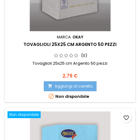
MARCA:
OKAY
TOVAGLIOLI 25X25 CM ARGENTO 50 PEZZI
(0)
Tovaglioli 25x25 cm Argento 50 pezzi
Prezzo
2,79 €
Aggiungi al carrello


Non disponibile
Non disponibile
favorite_border