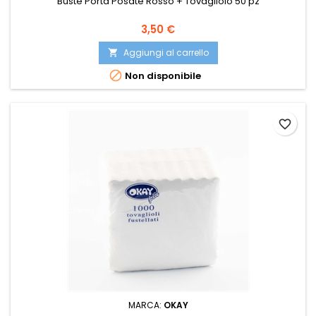
Buste Porta Posate Rosso + Tovagliolo 50 pz
Prezzo
3,50 €
Aggiungi al carrello


Non disponibile
favorite_border
MARCA:
OKAY