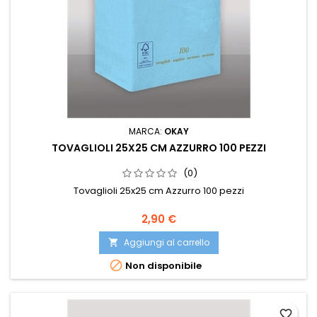
MARCA:
OKAY
TOVAGLIOLI 25X25 CM AZZURRO 100 PEZZI
(0)
Tovaglioli 25x25 cm Azzurro 100 pezzi
Prezzo
2,90 €
Aggiungi al carrello


Non disponibile
favorite_border