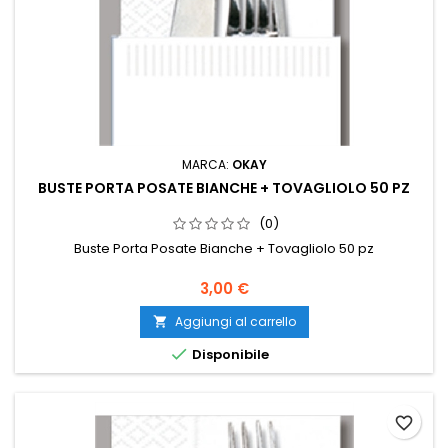
MARCA:
OKAY
BUSTE PORTA POSATE BIANCHE + TOVAGLIOLO 50 PZ
(0)
Buste Porta Posate Bianche + Tovagliolo 50 pz
Prezzo
3,00 €
Aggiungi al carrello


Disponibile
favorite_border