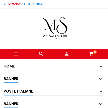
Telefono:
349 457 7052
0



shopping_cart
HOME
BANNER
POSTE ITALIANE
BANNER