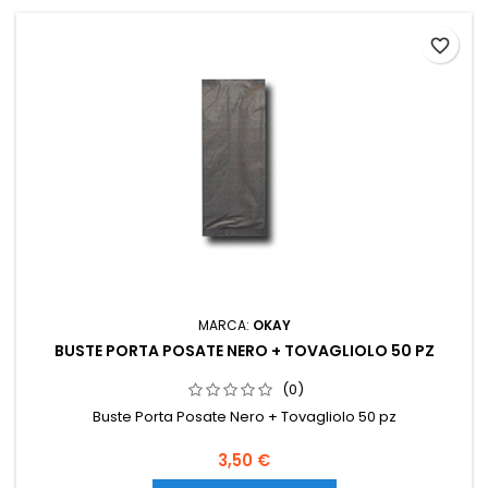
favorite_border
MARCA:
OKAY
BUSTE PORTA POSATE NERO + TOVAGLIOLO 50 PZ
(0)
Buste Porta Posate Nero + Tovagliolo 50 pz
Prezzo
3,50 €