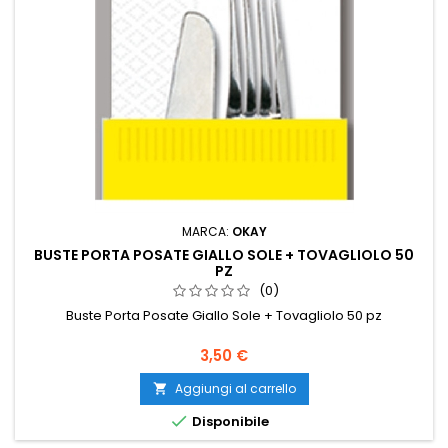
MARCA:
OKAY
BUSTE PORTA POSATE GIALLO SOLE + TOVAGLIOLO 50
PZ
(0)
Buste Porta Posate Giallo Sole + Tovagliolo 50 pz
Prezzo
3,50 €
Aggiungi al carrello


Disponibile