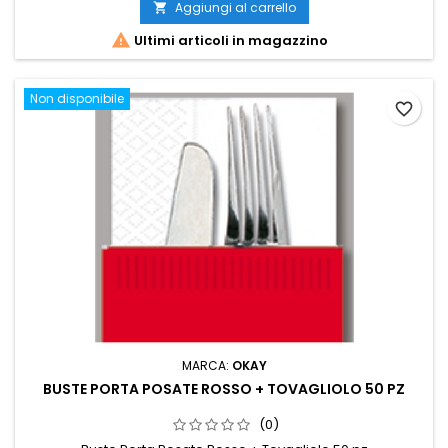
Aggiungi al carrello


Ultimi articoli in magazzino
Non disponibile
favorite_border
MARCA:
OKAY
BUSTE PORTA POSATE ROSSO + TOVAGLIOLO 50 PZ
(0)