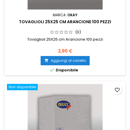
MARCA:
OKAY
TOVAGLIOLI 25X25 CM ARANCIONE 100 PEZZI
(0)
Tovaglioli 25X25 cm Arancione 100 pezzi
Prezzo
2,90 €
Aggiungi al carrello


Disponibile
Non disponibile
favorite_border