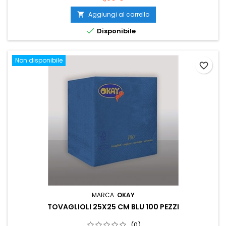
Aggiungi al carrello


Disponibile
Non disponibile
favorite_border
MARCA:
OKAY
TOVAGLIOLI 25X25 CM BLU 100 PEZZI
(0)