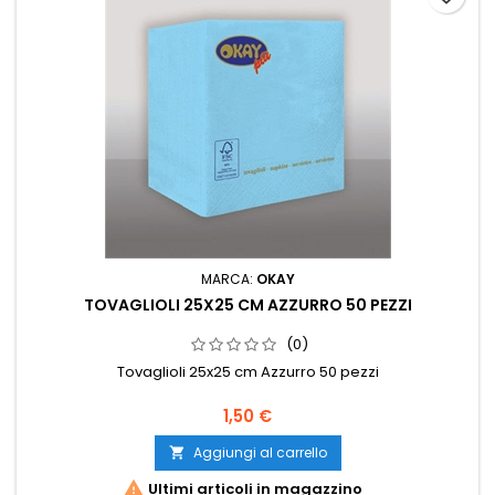
MARCA:
OKAY
TOVAGLIOLI 25X25 CM AZZURRO 50 PEZZI
(0)
Tovaglioli 25x25 cm Azzurro 50 pezzi
Prezzo
1,50 €
Aggiungi al carrello


Ultimi articoli in magazzino