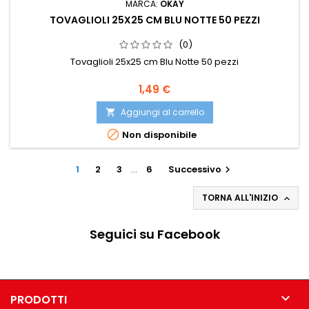
MARCA:
OKAY
TOVAGLIOLI 25X25 CM BLU NOTTE 50 PEZZI
(0)
Tovaglioli 25x25 cm Blu Notte 50 pezzi
Prezzo
1,49 €
Aggiungi al carrello


Non disponibile
1
2
3
…
6
Successivo

TORNA ALL'INIZIO

Seguici su Facebook

PRODOTTI