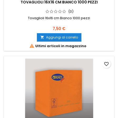
TOVAGLIOLI 16X16 CM BIANCO 1000 PEZZI
(0)
Tovaglioli 16x16 cm Bianco 1000 pezzi
Prezzo
7,50 €
Aggiungi al carrello


Ultimi articoli in magazzino
favorite_border