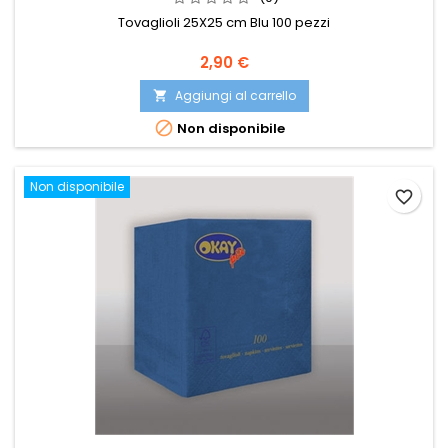
Tovaglioli 25X25 cm Blu 100 pezzi
Prezzo
2,90 €
Aggiungi al carrello


Non disponibile
Non disponibile
favorite_border