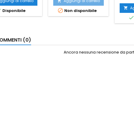
ggiungi al carrello
Aggiungi al carrello

Ag



Disponibile
Non disponibile
OMMENTI (0)
Ancora nessuna recensione da parte