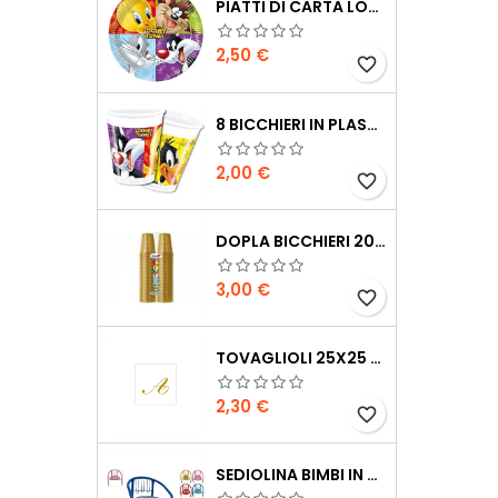
PIATTI DI CARTA LOONEY TUNES 23 CM 8PZ
Prezzo
2,50 €
favorite_border
8 BICCHIERI IN PLASTICA LONNEY TUNES 200 ML
Prezzo
2,00 €
favorite_border
DOPLA BICCHIERI 200CC 100PZ ORO
Prezzo
3,00 €
favorite_border
TOVAGLIOLI 25X25 CM CON LETTERA 20 PEZZI
Prezzo
2,30 €
favorite_border
SEDIOLINA BIMBI IN METALLO CON SONORO