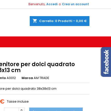
Benvenuto,
Accedi
o
Crea un account
shopping_cart
Carrello:
0
Prodotti - 0,00 €
enitore per dolci quadrato
8x13 cm
ento
A0012
Marca
AM TRADE
ore per dolci quadrato 38x38x13 cm
 €
Tasse incluse