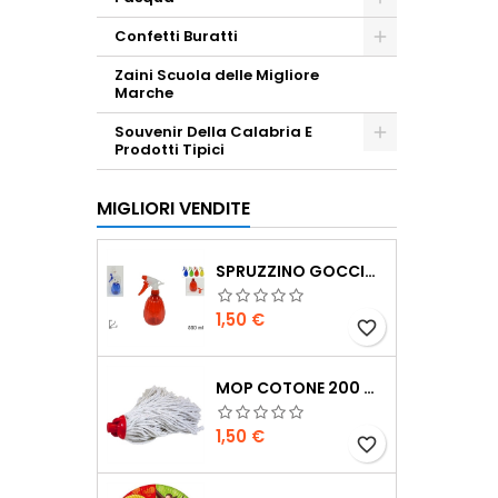
Confetti Buratti
Zaini Scuola delle Migliore
Marche
Souvenir Della Calabria E
Prodotti Tipici
MIGLIORI VENDITE
SPRUZZINO GOCCIA 55 ML
Prezzo
1,50 €
favorite_border
MOP COTONE 200 GR
Prezzo
1,50 €
favorite_border