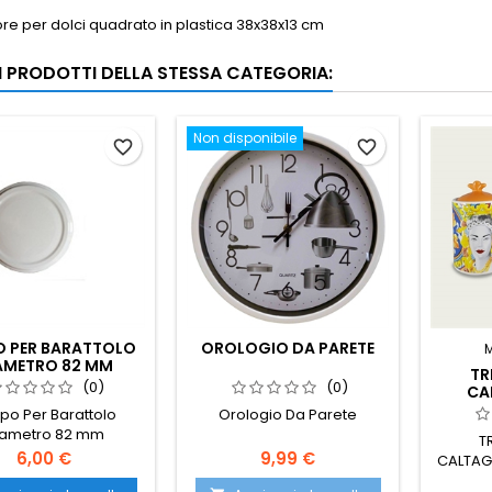
re per dolci quadrato in plastica 38x38x13 cm
RI PRODOTTI DELLA STESSA CATEGORIA:
Non disponibile
favorite_border
favorite_border
O PER BARATTOLO
OROLOGIO DA PARETE
AMETRO 82 MM
TR
(0)
(0)
CA
po Per Barattolo
Orologio Da Parete
iametro 82 mm
T
Prezzo
Prezzo
6,00 €
9,99 €
CALTAG