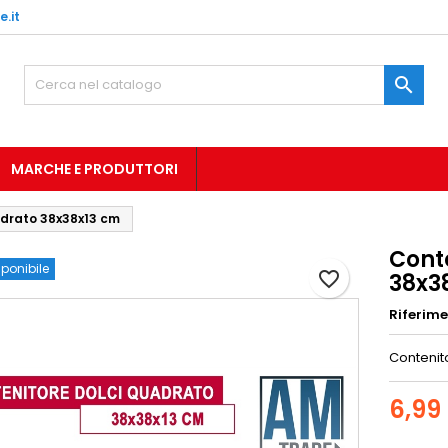
.it

MARCHE E PRODUTTORI
adrato 38x38x13 cm
Cont
ponibile
favorite_border
38x3
Riferim
Contenit
6,99