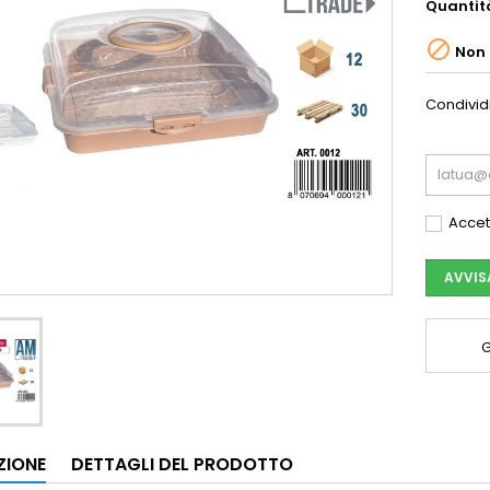
Quantit

Non 
Condivid
Accett
AVVIS
G
ZIONE
DETTAGLI DEL PRODOTTO