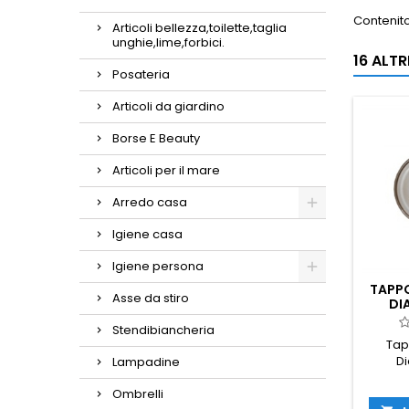
Contenito
Articoli bellezza,toilette,taglia
unghie,lime,forbici.
16 ALT
Posateria
Articoli da giardino
Borse E Beauty
Articoli per il mare
Arredo casa
Igiene casa
Igiene persona
TAPP
Asse da stiro
DI
Stendibiancheria
Tap
D
Lampadine
Ombrelli