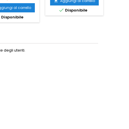
Aggiungi al carrello

giungi al carrello
Ag


Disponibile


Disponibile
No
 degli utenti.