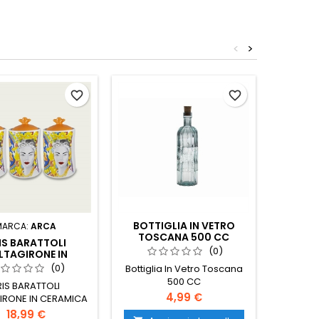
<
>
Non disp
favorite_border
favorite_border
BOTTIGLIA IN VETRO
MARCA:
ARCA
MA
TOSCANA 500 CC
IS BARATTOLI
SCAFFAL
(0)
LTAGIRONE IN
CERAMICA
(0)
Bottiglia In Vetro Toscana
500 CC
RIS BARATTOLI
SCAFFA
Prezzo
4,99 €
IRONE IN CERAMICA
Prezzo
18,99 €