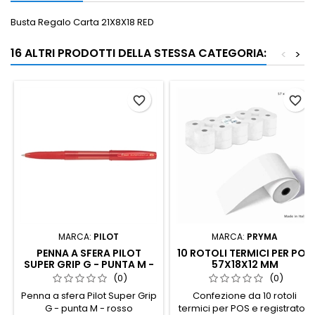
Busta Regalo Carta 21X8X18 RED
16 ALTRI PRODOTTI DELLA STESSA CATEGORIA:
<
>
favorite_border
favorite_border
MARCA:
PILOT
MARCA:
PRYMA
PENNA A SFERA PILOT
10 ROTOLI TERMICI PER POS
SUPER GRIP G - PUNTA M -
57X18X12 MM
ROSSO
(0)
(0)
Penna a sfera Pilot Super Grip
Confezione da 10 rotoli
G - punta M - rosso
termici per POS e registratori