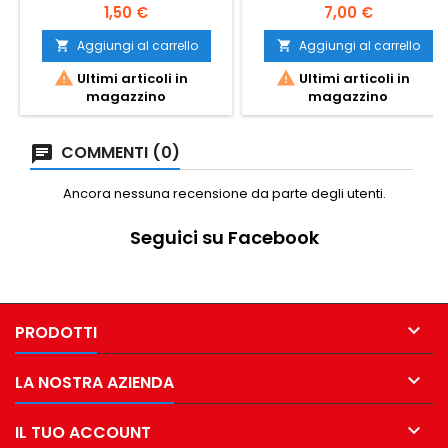
di cassa. Formato 57x18x12
Prezzo
Prezzo
1,50 €
7,00 €
mm. Stampa nitida e
scorrevole per ricevute e
Aggiungi al carrello
Aggiungi al carrello


scontrini. Ideali per attività


Ultimi articoli in
Ultimi articoli in
commerciali, negozi e
magazzino
magazzino
professionisti.
COMMENTI (0)
Ancora nessuna recensione da parte degli utenti.
Seguici su Facebook

PRODOTTI

LA NOSTRA AZIENDA

IL TUO ACCOUNT