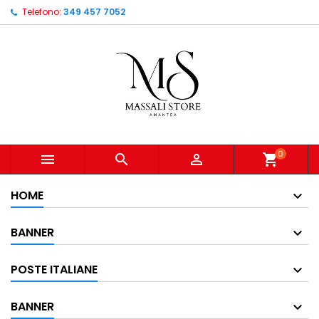
Telefono:
349 457 7052
0



shopping_cart
HOME
BANNER
POSTE ITALIANE
BANNER