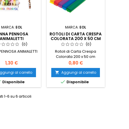
MARCA:
EOL
MARCA:
EOL
ENNA PENNOSA
ROTOLI DI CARTA CRESPA
ANIMALETTI
COLORATA 200 X 50 CM
(0)
(0)
PENNOSA ANIMALETTI
Rotoli di Carta Crespa
Colorata 200 x 50 cm
Prezzo
Prezzo
1,30 €
0,80 €
ggiungi al carrello
Aggiungi al carrello



Disponibile
Disponibile
ti 1-6 su 6 articoli