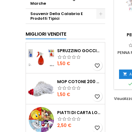
Marche
Souvenir Della Calabria E
Prodotti Tipici
MIGLIORI VENDITE
P
SPRUZZINO GOCCIA 55 ML
PENNA 
Prezzo
1,50 €
favorite_border
A

MOP COTONE 200 GR
Prezzo
1,50 €
favorite_border
Visualizza
PIATTI DI CARTA LOONEY TUNES 23 CM 8PZ
Prezzo
2,50 €
favorite_border