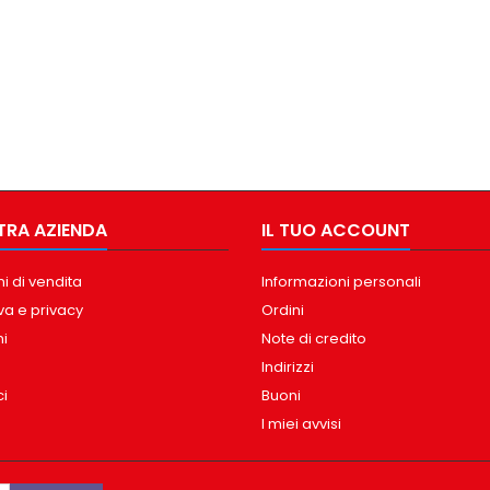
TRA AZIENDA
IL TUO ACCOUNT
i di vendita
Informazioni personali
va e privacy
Ordini
ni
Note di credito
Indirizzi
ci
Buoni
I miei avvisi