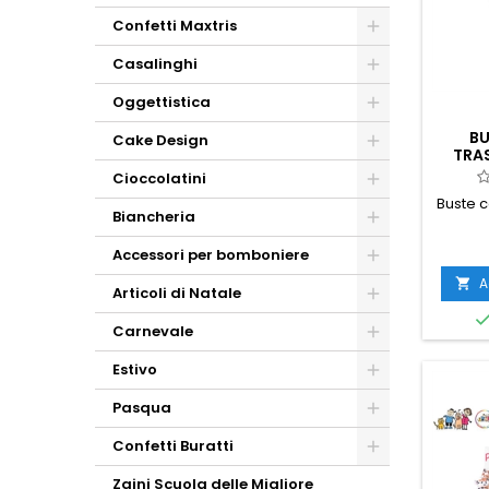
Confetti Maxtris
Casalinghi
Oggettistica
BU
Cake Design
TRAS
Cioccolatini
Buste c
Biancheria
Accessori per bomboniere
A

Articoli di Natale
Carnevale
Estivo
Pasqua
Confetti Buratti
Zaini Scuola delle Migliore