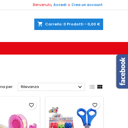
Benvenuto,
Accedi
o
Crea un account
shopping_cart
Carrello:
0
Prodotti - 0,00 €



na per:
Rilevanza
favorite_border
favorite_border