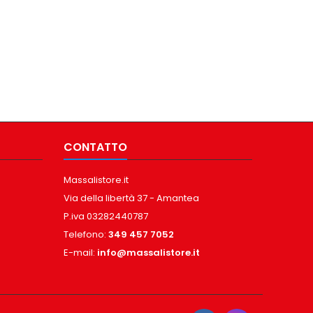
CONTATTO
Massalistore.it
Via della libertà 37 - Amantea
P.iva 03282440787
Telefono:
349 457 7052
E-mail:
info@massalistore.it