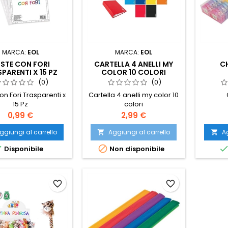
MARCA:
EOL
MARCA:
EOL
STE CON FORI
CARTELLA 4 ANELLI MY
C
PARENTI X 15 PZ
COLOR 10 COLORI
(0)
(0)
on Fori Trasparenti x
Cartella 4 anelli my color 10
15 Pz
colori
Prezzo
Prezzo
0,99 €
2,99 €
ggiungi al carrello
Aggiungi al carrello
Ag




Disponibile
Non disponibile
favorite_border
favorite_border