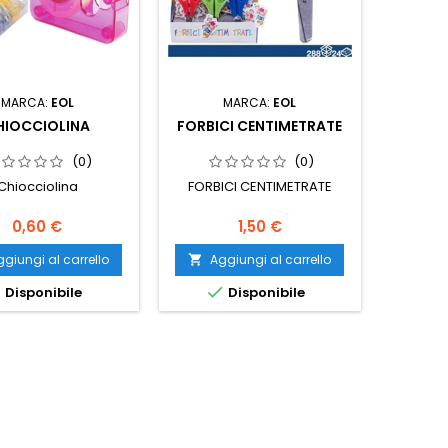
MARCA:
EOL
MARCA:
EOL
HIOCCIOLINA
FORBICI CENTIMETRATE
(0)
(0)
Chiocciolina
FORBICI CENTIMETRATE
Prezzo
Prezzo
0,60 €
1,50 €
giungi al carrello
Aggiungi al carrello



Disponibile
Disponibile