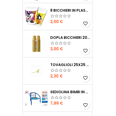
8 BICCHIERI IN PLASTICA LONNEY TUNES 200 ML
Prezzo
2,00 €
favorite_border
DOPLA BICCHIERI 200CC 100PZ ORO
Prezzo
3,00 €
favorite_border
TOVAGLIOLI 25X25 CM CON LETTERA 20 PEZZI
Prezzo
2,30 €
favorite_border
SEDIOLINA BIMBI IN METALLO CON SONORO
Prezzo
7,99 €
favorite_border