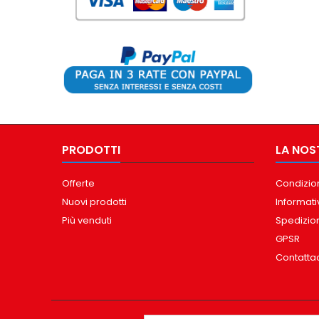
PRODOTTI
LA NOS
Offerte
Condizion
Nuovi prodotti
Informati
Più venduti
Spedizio
GPSR
Contatta