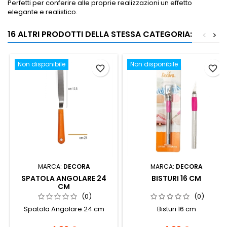
Perfetti per conferire alle proprie realizzazioni un effetto
elegante e realistico.
16 ALTRI PRODOTTI DELLA STESSA CATEGORIA:
<
>
Non disponibile
Non disponibile
favorite_border
favorite_border
MARCA:
DECORA
MARCA:
DECORA
SPATOLA ANGOLARE 24
BISTURI 16 CM
CM
(0)
(0)
Spatola Angolare 24 cm
Bisturi 16 cm