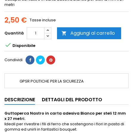
metri
2,50 €
Tasse incluse
Aggiungi al carrello
Quantità


Disponibile
Condividi
GPSR POLITICHE PER LA SICUREZZA
DESCRIZIONE
DETTAGLI DEL PRODOTTO
Guttaperca Nastro in carta adesiva Bianco per steli 12 mm
x 27 metri.
I
deali per rivestire i fili di ferro che sostengono i fiori in pasta di
gomma ed unirli in fantastici bouquet.