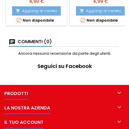
Prezzo
Prezzo
4,90 €
4,99 €
Aggiungi al carrello
Aggiungi al carrello




Non disponibile
Non disponibile
COMMENTI (0)
Ancora nessuna recensione da parte degli utenti.
Seguici su Facebook

PRODOTTI

LA NOSTRA AZIENDA

IL TUO ACCOUNT