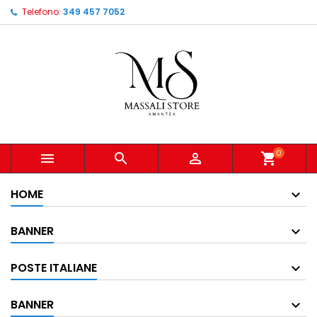
Telefono:
349 457 7052
0



shopping_cart
HOME
BANNER
POSTE ITALIANE
BANNER