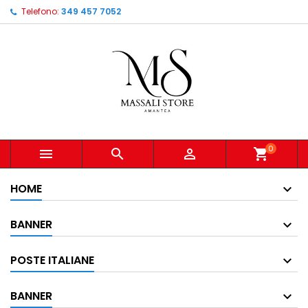
Telefono:
349 457 7052
0



shopping_cart
HOME
BANNER
POSTE ITALIANE
BANNER