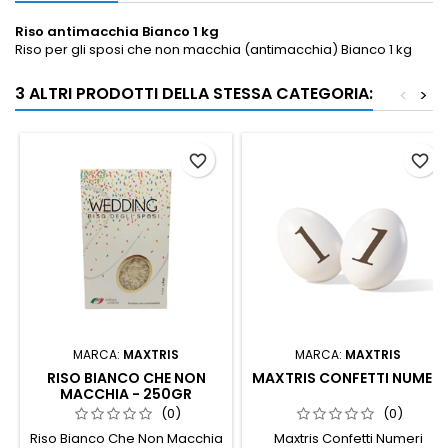
Riso antimacchia Bianco 1 kg
Riso per gli sposi che non macchia (antimacchia) Bianco 1 kg
3 ALTRI PRODOTTI DELLA STESSA CATEGORIA:
<
>
favorite_border
favorite_border
MARCA:
MAXTRIS
MARCA:
MAXTRIS
RISO BIANCO CHE NON
MAXTRIS CONFETTI NUMERI
MACCHIA - 250GR
(0)
(0)
Riso Bianco Che Non Macchia
Maxtris Confetti Numeri