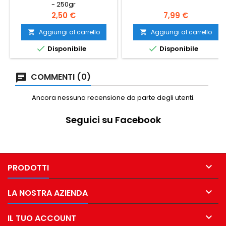
- 250gr
Prezzo
Prezzo
2,50 €
7,99 €
Aggiungi al carrello
Aggiungi al carrello




Disponibile
Disponibile
COMMENTI (0)
Ancora nessuna recensione da parte degli utenti.
Seguici su Facebook

PRODOTTI

LA NOSTRA AZIENDA

IL TUO ACCOUNT