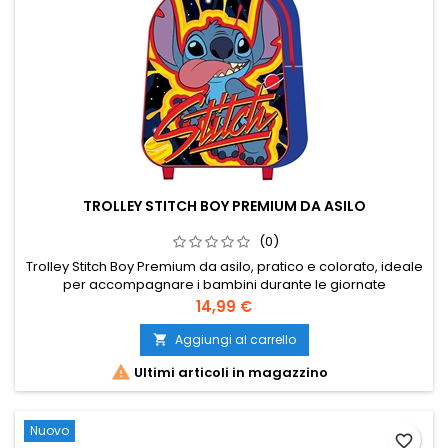
TROLLEY STITCH BOY PREMIUM DA ASILO
(0)
Trolley Stitch Boy Premium da asilo, pratico e colorato, ideale
per accompagnare i bambini durante le giornate
scolastiche. Perfetto per portare il cambio, la merenda e i
Prezzo
14,99 €
piccoli oggetti personali.
Aggiungi al carrello


Ultimi articoli in magazzino
Nuovo
favorite_border