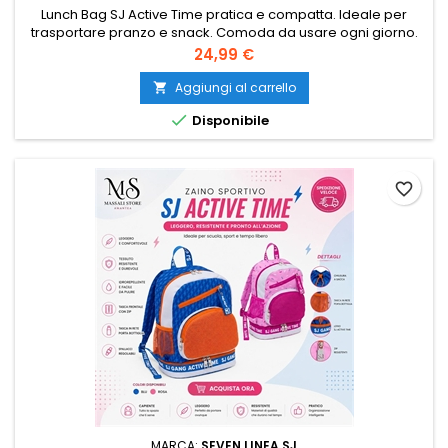
Lunch Bag SJ Active Time pratica e compatta. Ideale per
trasportare pranzo e snack. Comoda da usare ogni giorno.
Perfetta per scuola, lavoro e tempo libero.
Prezzo
24,99 €
Aggiungi al carrello


Disponibile
favorite_border
MARCA:
SEVEN LINEA SJ