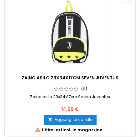
ZAINO ASILO 23X34X17CM SEVEN JUVENTUS
(0)
Zaino asilo 23x34x17cm Seven Juventus
Prezzo
14,99 €
Aggiungi al carrello


Ultimi articoli in magazzino