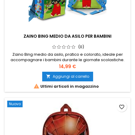
ZAINO BING MEDIO DA ASILO PER BAMBINI
(0)
Zaino Bing medio da asilo, pratico e colorato, ideale per
accompagnare i bambini durante le giornate scolastiche.
Perfetto per portare il cambio, la merenda e i piccoli oggetti
Prezzo
14,99 €
personali.
Aggiungi al carrello


Ultimi articoli in magazzino
Nuovo
favorite_border