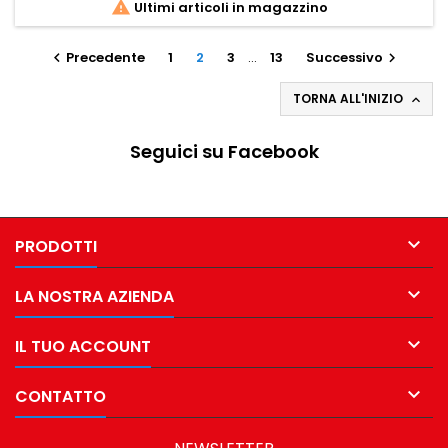

Ultimi articoli in magazzino
Precedente
1
2
3
…
13
Successivo


TORNA ALL'INIZIO

Seguici su Facebook

PRODOTTI

LA NOSTRA AZIENDA

IL TUO ACCOUNT

CONTATTO