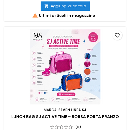
Aggiungi al carrello


Ultimi articoli in magazzino
favorite_border
MARCA:
SEVEN LINEA SJ
LUNCH BAG SJ ACTIVE TIME – BORSA PORTA PRANZO
(0)