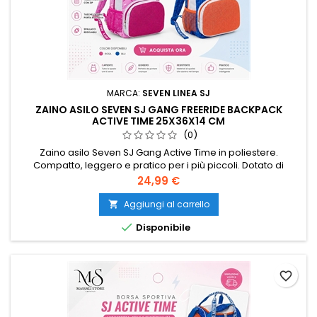
MARCA:
SEVEN LINEA SJ
ZAINO ASILO SEVEN SJ GANG FREERIDE BACKPACK
ACTIVE TIME 25X36X14 CM
(0)
Zaino asilo Seven SJ Gang Active Time in poliestere.
Compatto, leggero e pratico per i più piccoli. Dotato di
cappuccio antipioggia incorporato. Perfetto per asilo, tempo
Prezzo
24,99 €
libero e uscite quotidiane.
Aggiungi al carrello


Disponibile
favorite_border