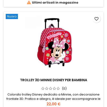

Ultimi articoli in magazzino
Nuovo
favorite_border
TROLLEY 3D MINNIE DISNEY PER BAMBINA
(0)
Colorato trolley Disney dedicato a Minnie, con decorazione
frontale 3D. Pratico e allegro, è ideale per accompagnare le
bambine durante viaggi, weekend e piccoli spostamenti.
Prezzo
22,00 €