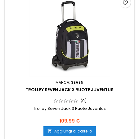
favorite_border
MARCA:
SEVEN
TROLLEY SEVEN JACK 3 RUOTE JUVENTUS
(0)
Trolley Seven Jack 3 Ruote Juventus
Prezzo
109,99 €
Aggiungi al carrello
