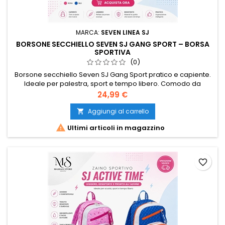
MARCA:
SEVEN LINEA SJ
BORSONE SECCHIELLO SEVEN SJ GANG SPORT – BORSA
SPORTIVA
(0)
Borsone secchiello Seven SJ Gang Sport pratico e capiente.
Ideale per palestra, sport e tempo libero. Comodo da
trasportare e resistente. Perfetto per accompagnarti ogni
Prezzo
24,99 €
giorno.
Aggiungi al carrello


Ultimi articoli in magazzino
favorite_border