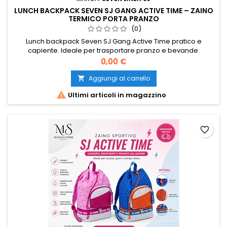
LUNCH BACKPACK SEVEN SJ GANG ACTIVE TIME – ZAINO
TERMICO PORTA PRANZO
(0)
Lunch backpack Seven SJ Gang Active Time pratico e
capiente. Ideale per trasportare pranzo e bevande.
Comodo da portare ogni giorno. Perfetto per scuola, sport e
Prezzo
0,00 €
tempo libero.
Aggiungi al carrello


Ultimi articoli in magazzino
favorite_border