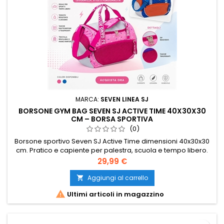
MARCA:
SEVEN LINEA SJ
BORSONE GYM BAG SEVEN SJ ACTIVE TIME 40X30X30
CM – BORSA SPORTIVA
(0)
Borsone sportivo Seven SJ Active Time dimensioni 40x30x30
cm. Pratico e capiente per palestra, scuola e tempo libero.
Comodo da trasportare e resistente. Perfetto per
Prezzo
29,99 €
accompagnarti ogni giorno.
Aggiungi al carrello


Ultimi articoli in magazzino