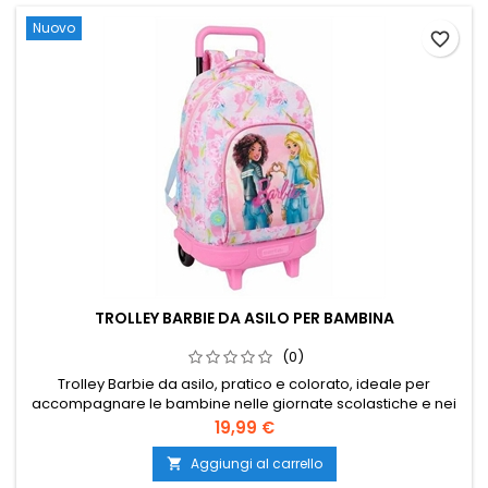
Nuovo
favorite_border
TROLLEY BARBIE DA ASILO PER BAMBINA
(0)
Trolley Barbie da asilo, pratico e colorato, ideale per
accompagnare le bambine nelle giornate scolastiche e nei
piccoli spostamenti. Perfetto per portare il necessario per
Prezzo
19,99 €
l’asilo in compagnia dell’inconfondibile stile Barbie.
Aggiungi al carrello
