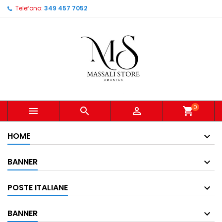
Telefono:
349 457 7052
0



shopping_cart
HOME
BANNER
POSTE ITALIANE
BANNER