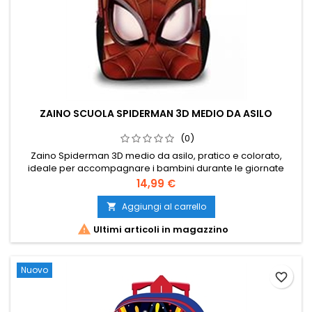
ZAINO SCUOLA SPIDERMAN 3D MEDIO DA ASILO
(0)
Zaino Spiderman 3D medio da asilo, pratico e colorato,
ideale per accompagnare i bambini durante le giornate
scolastiche. La decorazione frontale in rilievo lo rende
Prezzo
14,99 €
originale e facilmente riconoscibile.
Aggiungi al carrello


Ultimi articoli in magazzino
Nuovo
favorite_border